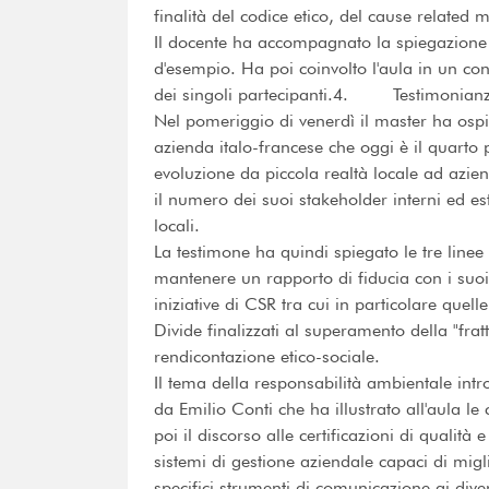
finalità del codice etico, del cause related 
Il docente ha accompagnato la spiegazione c
d'esempio. Ha poi coinvolto l'aula in un con
dei singoli partecipanti.4. Testimonianza
Nel pomeriggio di venerdì il master ha ospi
azienda italo-francese che oggi è il quarto
evoluzione da piccola realtà locale ad azie
il numero dei suoi stakeholder interni ed est
locali.
La testimone ha quindi spiegato le tre line
mantenere un rapporto di fiducia con i suoi p
iniziative di CSR tra cui in particolare quel
Divide finalizzati al superamento della "fra
rendicontazione etico-sociale.
Il tema della responsabilità ambientale intro
da Emilio Conti che ha illustrato all'aula le
poi il discorso alle certificazioni di qualità
sistemi di gestione aziendale capaci di migli
specifici strumenti di comunicazione ai diver