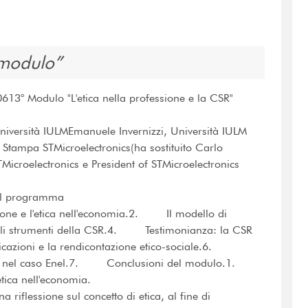
 modulo
613° Modulo "L'etica nella professione e la CSR"
Università IULMEmanuele Invernizzi, Università IULM
 Stampa STMicroelectronics(ha sostituito Carlo
icroelectronics e President of STMicroelectronics
lIl programma
ione e l'etica nell'economia.2. Il modello di
Gli strumenti della CSR.4. Testimonianza: la CSR
icazioni e la rendicontazione etico-sociale.6.
older nel caso Enel.7. Conclusioni del modulo.1.
'etica nell'economia.
a riflessione sul concetto di etica, al fine di