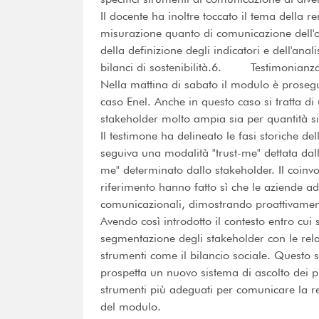
Il docente ha inoltre toccato il tema della r
misurazione quanto di comunicazione dell'op
della definizione degli indicatori e dell'ana
bilanci di sostenibilità.6. Testimonianza:
Nella mattina di sabato il modulo è proseg
caso Enel. Anche in questo caso si tratta d
stakeholder molto ampia sia per quantità sia
Il testimone ha delineato le fasi storiche de
seguiva una modalità "trust-me" dettata da
me" determinato dallo stakeholder. Il coinv
riferimento hanno fatto sì che le aziende a
comunicazionali, dimostrando proattivament
Avendo così introdotto il contesto entro cui
segmentazione degli stakeholder con le relat
strumenti come il bilancio sociale. Questo si
prospetta un nuovo sistema di ascolto dei pu
strumenti più adeguati per comunicare la 
del modulo.