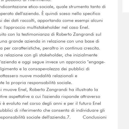
endicontazione etico-sociale, quale strumento tanto di
erato dell'azienda. È quindi sceso nello specifico
lisi dei dati raccolti, apportando come esempi alcuni
 l'approccio multistakeholder nel caso Enel.
uito con la testimonianza di Roberto Zangrandi sul
i una grande azienda in relazione con una base di
 per caratteristiche, peraltro in continua crescita.
lla relazione con gli stakeholder, che inizialmente
ll'azienda e oggi segue invece un approccio "engage-
olgimento e la consapevolezza dei pubblici di
dottassero nuove modalità relazionali e
e la propria responsabilità sociale.
 si muove Enel, Roberto Zangrandi ha illustrato la
ive aspettative a cui l'azienda risponde attraverso
 è evoluto nel corso degli anni e per il futuro Enel
bblici di riferimento che consenta di individuare gli
responsabilità sociale dell'azienda.7. Conclusioni