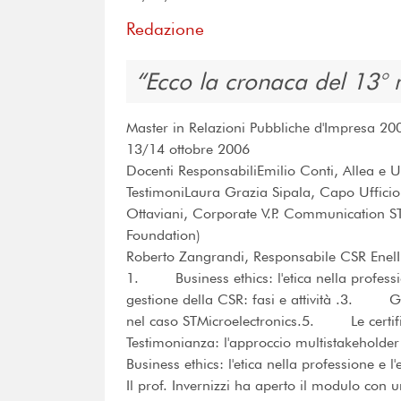
Redazione
Ecco la cronaca del 13°
Master in Relazioni Pubbliche d'Impresa 200
13/14 ottobre 2006
Docenti ResponsabiliEmilio Conti, Allea e 
TestimoniLaura Grazia Sipala, Capo Ufficio
Ottaviani, Corporate V.P. Communication STM
Foundation)
Roberto Zangrandi, Responsabile CSR Ene
1. Business ethics: l'etica nella profess
gestione della CSR: fasi e attività .3. 
nel caso STMicroelectronics.5. Le certif
Testimonianza: l'approccio multistakeh
Business ethics: l'etica nella professione e l
Il prof. Invernizzi ha aperto il modulo con un