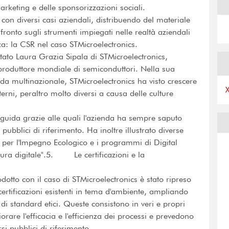
marketing e delle sponsorizzazioni sociali.
on diversi casi aziendali, distribuendo del materiale
fronto sugli strumenti impiegati nelle realtà aziendali
: la CSR nel caso STMicroelectronics.
tato Laura Grazia Sipala di STMicroelectronics,
 produttore mondiale di semiconduttori. Nella sua
nda multinazionale, STMicroelectronics ha visto crescere
erni, peraltro molto diversi a causa delle culture
e guida grazie alle quali l'azienda ha sempre saputo
ubblici di riferimento. Ha inoltre illustrato diverse
le per l'Impegno Ecologico e i programmi di Digital
ttura digitale".5. Le certificazioni e la
dotto con il caso di STMicroelectronics è stato ripreso
 certificazioni esistenti in tema d'ambiente, ampliando
 e di standard etici. Queste consistono in veri e propri
orare l'efficacia e l'efficienza dei processi e prevedono
si pubblici di riferimento.