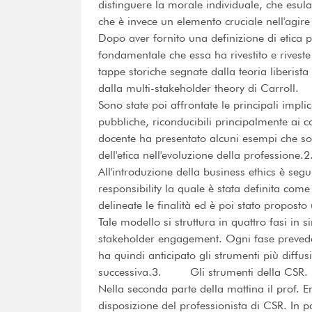
distinguere la morale individuale, che esula 
che è invece un elemento cruciale nell'agire
Dopo aver fornito una definizione di etica p
fondamentale che essa ha rivestito e riveste
tappe storiche segnate dalla teoria liberist
dalla multi-stakeholder theory di Carroll.
Sono state poi affrontate le principali implica
pubbliche, riconducibili principalmente ai co
docente ha presentato alcuni esempi che sono
dell'etica nell'evoluzione della professione
All'introduzione della business ethics è seg
responsibility la quale è stata definita co
delineate le finalità ed è poi stato propost
Tale modello si struttura in quattro fasi i
stakeholder engagement. Ogni fase prevede l'
ha quindi anticipato gli strumenti più diffus
successiva.3. Gli strumenti della CSR.
Nella seconda parte della mattina il prof. Em
disposizione del professionista di CSR. In par