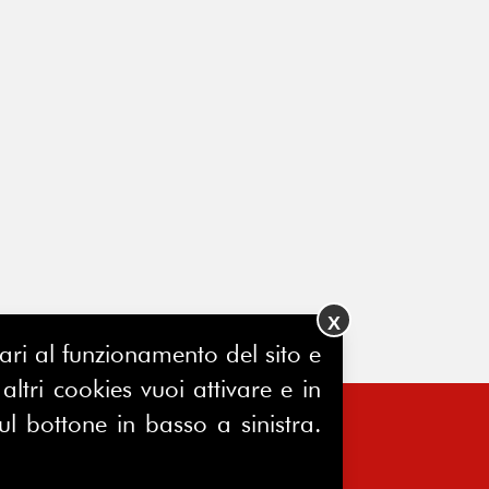
X
ssari al funzionamento del sito e
ltri cookies vuoi attivare e in
ul bottone in basso a sinistra.
FERPINews
Registrazione Tribunale di Milano