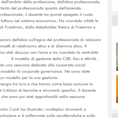
dall'ambito della professione, dall'etica professionale,
 tanto del professionista quanto dell'azienda.
rofessionale, il docente ha quindi spiegato il ruolo
 tuttora nel sistema economico. Ha ricordato infatti le
a di Friedman, dalla stakeholder theory di Freeman e
zioni dell'etica sull'agire del professionista di relazioni
ncetti di relativismo etico e di dilemma etico. Il
 stati discussi con l'aula e ha ricordato la centralità
.2. Il modello di gestione della CSR: fasi e attività .
uita una sessione dedicata alla corporate social
me modello di corporate governance. Ne sono state
o un modello per la sua gestione.
n sinergia tra loro e che hanno come base comune lo
utilizzo di tecniche e strumenti specifici. Il docente
i che sono poi stati approfonditi nella sessione
ilio Conti ha illustrato i molteplici strumenti a
ticolare si è soffermato sulle caratteristiche e sulle