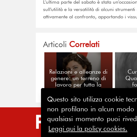
L'ultima parte del sabato è stata un'occasion
sull'utilità e la versatilità di alcuni strumen
attivamente al confronto, apportando i vissut
Articoli
Correlati
Relazioni e alleanze di
Cur
genere: un terreno di
Qua
lavoro per tutta la
f
professione
p
Questo sito utilizza cookie tecn
non profilano in alcun modo la
qualsiasi momento puoi riveder
SIT
Leggi qui la policy cookies.
HO