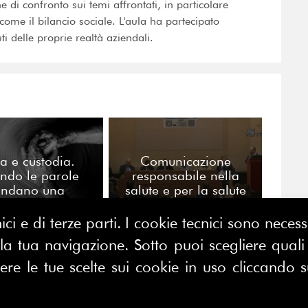
e di confronto sui temi affrontati, in particolare
ti come il bilancio sociale. L'aula ha partecipato
i delle proprie realtà aziendali.
a e custodia.
Comunicazione
ndo le parole
responsabile nella
ondano una
salute e per la salute
rofessione
ici e di terze parti. I cookie tecnici sono nece
 tua navigazione. Sotto puoi scegliere quali a
CONTATTACI
e le tue scelte sui cookie in uso cliccando s
E MAP
FERPI - Federazione Relazioni
ME
Pubbliche Italiana