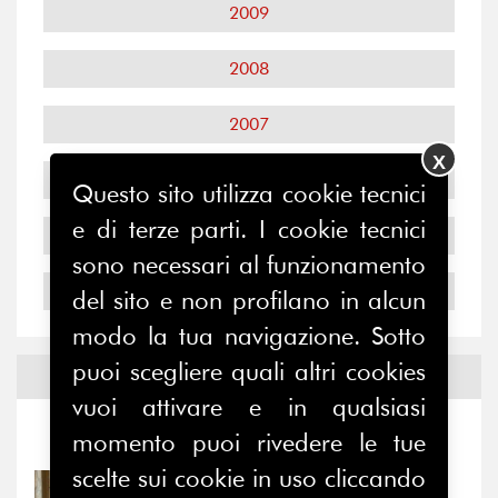
2009
2008
2007
X
2006
Questo sito utilizza cookie tecnici
e di terze parti. I cookie tecnici
2005
sono necessari al funzionamento
2004
del sito e non profilano in alcun
modo la tua navigazione. Sotto
puoi scegliere quali altri cookies
Notizie ed
Eventi
vuoi attivare e in qualsiasi
Notizie
-
Eventi
momento puoi rivedere le tue
scelte sui cookie in uso cliccando
31/07/2026