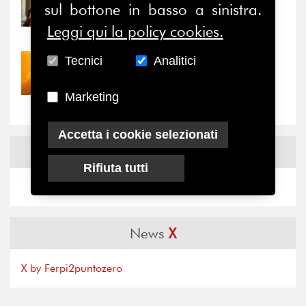
sul bottone in basso a sinistra.
Prima della pausa estiva,
il valore di...
Leggi qui la policy cookies.
Tecnici
Analitici
30/07/2026
Nove anni dopo la
“grande cecità”: la...
Marketing
Accetta i cookie selezionati
News
Facebook
Rifiuta tutti
News
X
X by Ferpi2puntozero