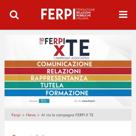
Ferpi
>
News
>
Al via la campagna FERPI X TE