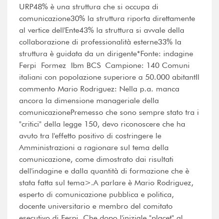
URP48% è una struttura che si occupa di
comunicazione30% la struttura riporta direttamente
al vertice dell'Ente43% la struttura si avvale della
collaborazione di professionalità esterne33% la
struttura è guidata da un dirigente*Fonte: indagine
Ferpi  Formez  Ibm BCS Campione: 140 Comuni
italiani con popolazione superiore a 50.000 abitantIl
commento Mario Rodriguez: Nella p.a. manca
ancora la dimensione manageriale della
comunicazionePremesso che sono sempre stato tra i
"critici" della legge 150, devo riconoscere che ha
avuto tra l'effetto positivo di costringere le
Amministrazioni a ragionare sul tema della
comunicazione, come dimostrato dai risultati
dell'indagine e dalla quantità di formazione che è
stata fatta sul tema>.A parlare è Mario Rodriguez,
esperto di comunicazione pubblica e politica,
docente universitario e membro del comitato
esecutivo di Ferpi. Che dopo l'iniziale "placet" al