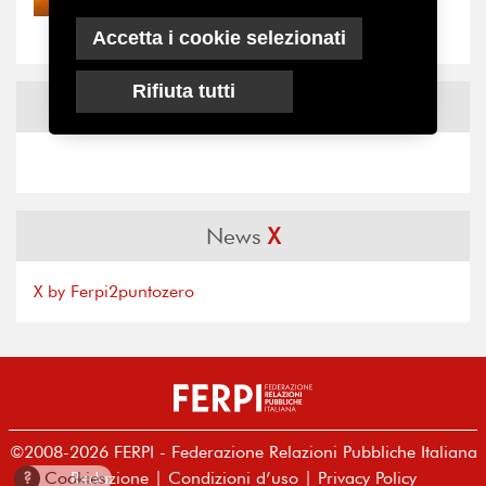
“grande cecità”: la...
Accetta i cookie selezionati
Rifiuta tutti
News
Facebook
News
X
X by Ferpi2puntozero
©2008-2026 FERPI - Federazione Relazioni Pubbliche Italiana
Redazione
|
Condizioni d’uso
|
Privacy Policy
?
Cookies