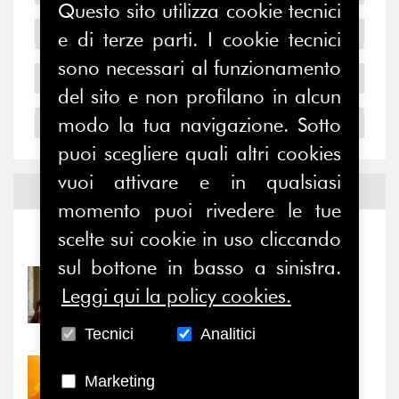
Questo sito utilizza cookie tecnici
2006
e di terze parti. I cookie tecnici
sono necessari al funzionamento
2005
del sito e non profilano in alcun
modo la tua navigazione. Sotto
2004
puoi scegliere quali altri cookies
vuoi attivare e in qualsiasi
Notizie ed
Eventi
momento puoi rivedere le tue
scelte sui cookie in uso cliccando
Notizie
-
Eventi
sul bottone in basso a sinistra.
31/07/2026
Leggi qui la policy cookies.
Prima della pausa estiva,
il valore di...
Tecnici
Analitici
30/07/2026
Marketing
Nove anni dopo la