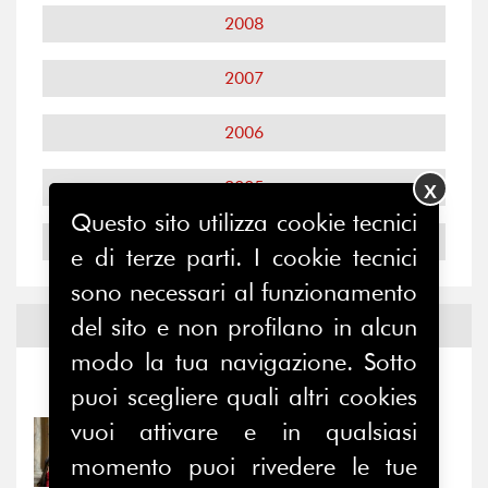
2008
2007
2006
2005
X
Questo sito utilizza cookie tecnici
2004
e di terze parti. I cookie tecnici
sono necessari al funzionamento
del sito e non profilano in alcun
Notizie ed
Eventi
modo la tua navigazione. Sotto
Notizie
-
Eventi
puoi scegliere quali altri cookies
vuoi attivare e in qualsiasi
31/07/2026
Prima della pausa estiva,
momento puoi rivedere le tue
il valore di...