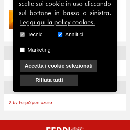
scelte sui cookie in uso cliccando
sul bottone in basso a sinistra.
30/07/2026
Leggi qui la policy cookies.
Nove anni dopo la
“grande cecità”: la...
Tecnici
Analitici
Marketing
News
Facebook
Accetta i cookie selezionati
Rifiuta tutti
News
X
X by Ferpi2puntozero