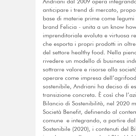
Andriani dal 2009 opera integrando 
anticipare i trend di mercato, prop
base di materie prime come legumi e 
brand Felicia - unita a un know how
imprenditoriale evoluta e virtuosa 
che esporta i propri prodotti in olt
del settore healthy food. Nella pie
rivedere un modello di business indu
sottrarre valore e risorse alla societ
operare come impresa dell’agrifood
sostenibile, Andriani ha deciso di e
transizione concreta. È così che l’a
Bilancio di Sostenibilità, nel 2020 m
Società Benefit, definendo al conte
comune e integrando, a partire dall
Sostenibile (2020), i contenuti del B