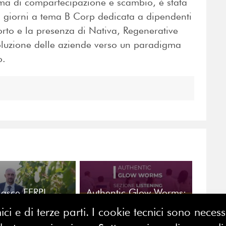
tema di compartecipazione e scambio, è stata
2 giorni a tema B Corp dedicata a dipendenti
porto e la presenza di Nativa, Regenerative
luzione delle aziende verso un paradigma
o.
asce FERPI
Authentic Glow Worms:
od&Wine: la
l'ascolto al centro di un
ici e di terze parti. I cookie tecnici sono nece
municazione
dialogo tra educazione
groalimentare al
religiosa e