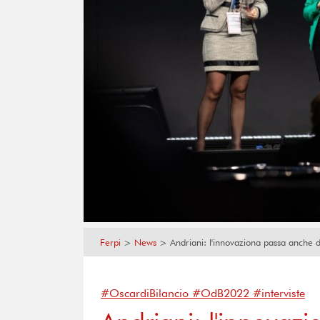
Ferpi
>
News
>
Andriani: l'innovaziona passa anche 
#OscardiBilancio #OdB2022 #interviste