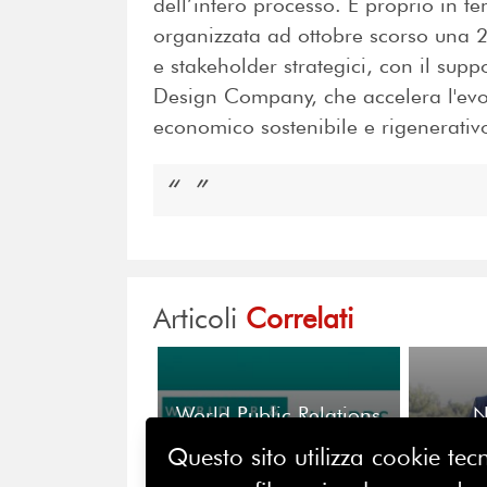
dell’intero processo. E proprio in 
organizzata ad ottobre scorso una 
e stakeholder strategici, con il sup
Design Company, che accelera l'evo
economico sostenibile e rigenerativ
Articoli
Correlati
World Public Relations
N
& Communication
Fo
Questo sito utilizza cookie tecn
Awards 2026: aperte le
co
candidature per
dell'a