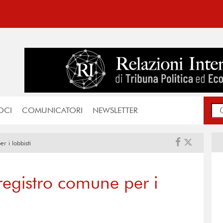
OCI
COMUNICATORI
NEWSLETTER
r i lobbisti
registro comune per i