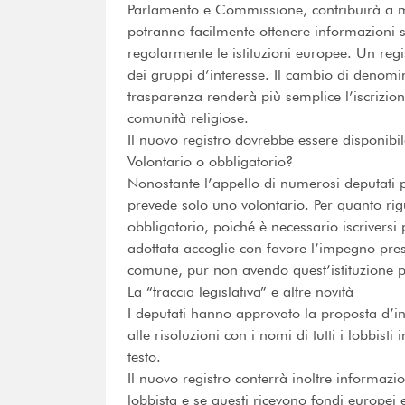
Parlamento e Commissione, contribuirà a mig
potranno facilmente ottenere informazioni 
regolarmente le istituzioni europee. Un regis
dei gruppi d’interesse. Il cambio di denomin
trasparenza renderà più semplice l’iscrizion
comunità religiose.
Il nuovo registro dovrebbe essere disponibi
Volontario o obbligatorio?
Nonostante l’appello di numerosi deputati p
prevede solo uno volontario. Per quanto rigua
obbligatorio, poiché è necessario iscriversi
adottata accoglie con favore l’impegno pres
comune, pur non avendo quest’istituzione pr
La “traccia legislativa” e altre novità
I deputati hanno approvato la proposta d’int
alle risoluzioni con i nomi di tutti i lobbist
testo.
Il nuovo registro conterrà inoltre informazi
lobbista e se questi ricevono fondi europei