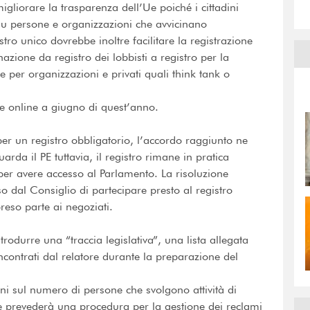
liorare la trasparenza dell’Ue poiché i cittadini
su persone e organizzazioni che avvicinano
tro unico dovrebbe inoltre facilitare la registrazione
azione da registro dei lobbisti a registro per la
e per organizzazioni e privati quali think tank o
le online a giugno di quest’anno.
er un registro obbligatorio, l’accordo raggiunto ne
rda il PE tuttavia, il registro rimane in pratica
 per avere accesso al Parlamento. La risoluzione
o dal Consiglio di partecipare presto al registro
eso parte ai negoziati.
rodurre una “traccia legislativa”, una lista allegata
i incontrati dal relatore durante la preparazione del
oni sul numero di persone che svolgono attività di
 e prevederà una procedura per la gestione dei reclami