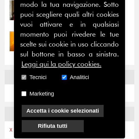
modo la tua navigazione. Sotto
31/07/2026
Prima della pausa estiva,
puoi scegliere quali altri cookies
il valore di...
vuoi attivare e in qualsiasi
momento puoi rivedere le tue
30/07/2026
scelte sui cookie in uso cliccando
Nove anni dopo la
“grande cecità”: la...
sul bottone in basso a sinistra.
Leggi qui la policy cookies.
News
Facebook
Tecnici
Analitici
Marketing
Accetta i cookie selezionati
News
X
Rifiuta tutti
X by Ferpi2puntozero