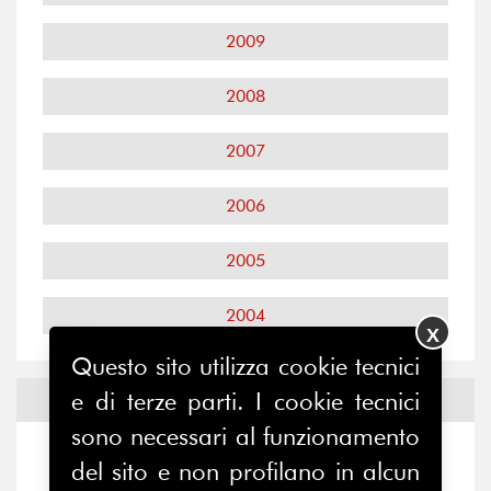
2009
2008
2007
2006
2005
2004
X
Questo sito utilizza cookie tecnici
e di terze parti. I cookie tecnici
Notizie ed
Eventi
sono necessari al funzionamento
Notizie
-
Eventi
del sito e non profilano in alcun