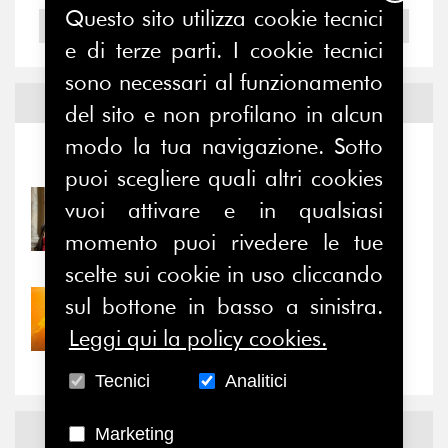
Questo sito utilizza cookie tecnici
2004
e di terze parti. I cookie tecnici
sono necessari al funzionamento
Notizie ed
Eventi
del sito e non profilano in alcun
modo la tua navigazione. Sotto
Notizie
-
Eventi
puoi scegliere quali altri cookies
vuoi attivare e in qualsiasi
31/07/2026
Prima della pausa estiva,
momento puoi rivedere le tue
il valore di...
scelte sui cookie in uso cliccando
sul bottone in basso a sinistra.
30/07/2026
Nove anni dopo la
Leggi qui la policy cookies.
“grande cecità”: la...
Tecnici
Analitici
News
Facebook
Marketing