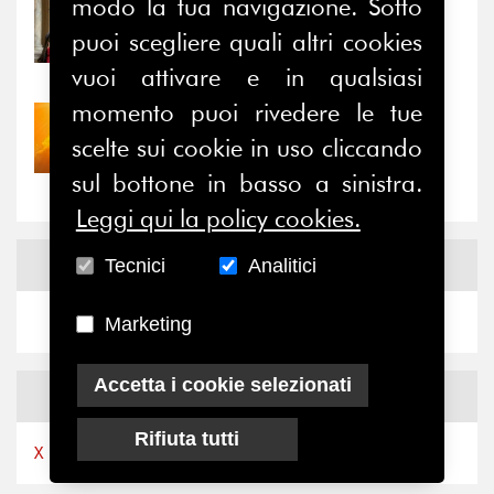
modo la tua navigazione. Sotto
31/07/2026
Prima della pausa estiva,
puoi scegliere quali altri cookies
il valore di...
vuoi attivare e in qualsiasi
momento puoi rivedere le tue
30/07/2026
scelte sui cookie in uso cliccando
Nove anni dopo la
“grande cecità”: la...
sul bottone in basso a sinistra.
Leggi qui la policy cookies.
News
Facebook
Tecnici
Analitici
Marketing
Accetta i cookie selezionati
News
X
Rifiuta tutti
X by Ferpi2puntozero