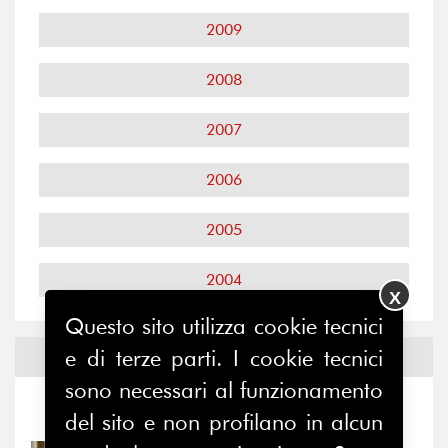
2009
2008
2007
2006
2005
2004
X
Questo sito utilizza cookie tecnici
e di terze parti. I cookie tecnici
Notizie ed
Eventi
sono necessari al funzionamento
Notizie
-
Eventi
del sito e non profilano in alcun