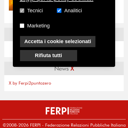
Nove anni dopo la
“grande cecità”: la...
Tecnici
Analitici
Marketing
News
Facebook
Accetta i cookie selezionati
Rifiuta tutti
News
X
X by Ferpi2puntozero
©2008-2026 FERPI - Federazione Relazioni Pubbliche Italiana