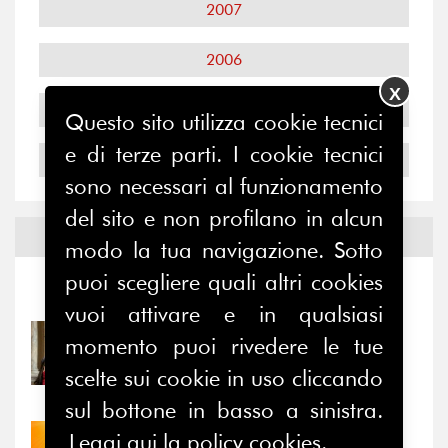
2007
2006
X
2005
Questo sito utilizza cookie tecnici
e di terze parti. I cookie tecnici
2004
sono necessari al funzionamento
del sito e non profilano in alcun
Notizie ed
Eventi
modo la tua navigazione. Sotto
puoi scegliere quali altri cookies
Notizie
-
Eventi
vuoi attivare e in qualsiasi
31/07/2026
momento puoi rivedere le tue
Prima della pausa estiva,
scelte sui cookie in uso cliccando
il valore di...
sul bottone in basso a sinistra.
Leggi qui la policy cookies.
30/07/2026