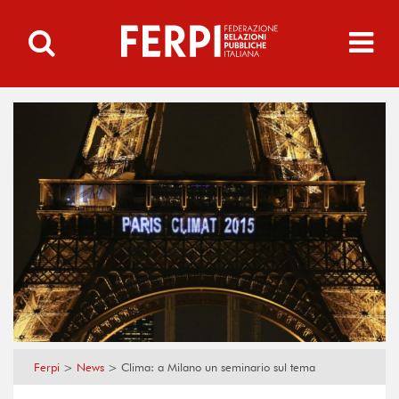
Ferpi
>
News
>
Clima: a Milano un seminario sul tema