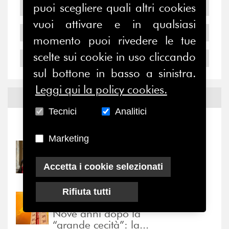
puoi scegliere quali altri cookies
2006
vuoi attivare e in qualsiasi
2005
momento puoi rivedere le tue
scelte sui cookie in uso cliccando
2004
sul bottone in basso a sinistra.
Leggi qui la policy cookies.
Notizie ed
Eventi
Tecnici
Analitici
Notizie
-
Eventi
Marketing
31/07/2026
Prima della pausa estiva,
Accetta i cookie selezionati
il valore di...
Rifiuta tutti
30/07/2026
Nove anni dopo la
“grande cecità”: la...