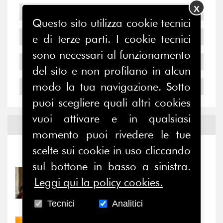
X
2007
Questo sito utilizza cookie tecnici
2006
e di terze parti. I cookie tecnici
sono necessari al funzionamento
2005
del sito e non profilano in alcun
modo la tua navigazione. Sotto
2004
puoi scegliere quali altri cookies
vuoi attivare e in qualsiasi
Notizie ed
Eventi
momento puoi rivedere le tue
scelte sui cookie in uso cliccando
Notizie
-
Eventi
sul bottone in basso a sinistra.
31/07/2026
Leggi qui la policy cookies.
Prima della pausa estiva,
il valore di...
Tecnici
Analitici