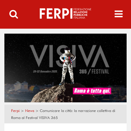
Ferpi
>
News
>
Comunicare la città: la narrazione collettiva di
Roma al Festival VISIVA 365