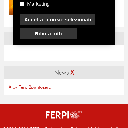
30/07/2026
Marketing
Nove anni dopo la
“grande cecità”: la...
Accetta i cookie selezionati
Rifiuta tutti
News
Facebook
News
X
X by Ferpi2puntozero