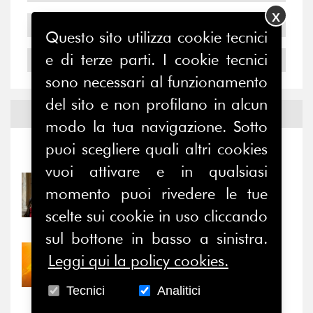
X
2005
Questo sito utilizza cookie tecnici
e di terze parti. I cookie tecnici
2004
sono necessari al funzionamento
del sito e non profilano in alcun
Notizie ed
Eventi
modo la tua navigazione. Sotto
puoi scegliere quali altri cookies
Notizie
-
Eventi
vuoi attivare e in qualsiasi
31/07/2026
momento puoi rivedere le tue
Prima della pausa estiva,
scelte sui cookie in uso cliccando
il valore di...
sul bottone in basso a sinistra.
30/07/2026
Leggi qui la policy cookies.
Nove anni dopo la
“grande cecità”: la...
Tecnici
Analitici