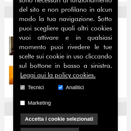
del sito e non profilano in alcun
Notizie ed
Eventi
modo la tua navigazione. Sotto
puoi scegliere quali altri cookies
Notizie
-
Eventi
vuoi attivare e in qualsiasi
31/07/2026
momento puoi rivedere le tue
Prima della pausa estiva,
il valore di...
scelte sui cookie in uso cliccando
sul bottone in basso a sinistra.
30/07/2026
Leggi qui la policy cookies.
Nove anni dopo la
“grande cecità”: la...
Tecnici
Analitici
Marketing
News
Facebook
Accetta i cookie selezionati