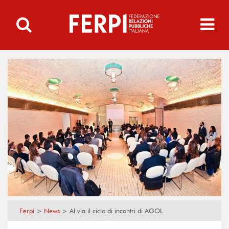
Ferpi
>
News
>
Al via il ciclo di incontri di AGOL