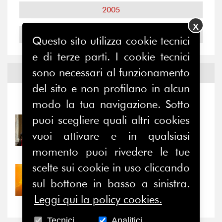
2005
X
2004
Questo sito utilizza cookie tecnici
e di terze parti. I cookie tecnici
sono necessari al funzionamento
Notizie ed
Eventi
del sito e non profilano in alcun
Notizie
-
Eventi
modo la tua navigazione. Sotto
puoi scegliere quali altri cookies
31/07/2026
Prima della pausa estiva,
vuoi attivare e in qualsiasi
il valore di...
momento puoi rivedere le tue
scelte sui cookie in uso cliccando
30/07/2026
sul bottone in basso a sinistra.
Nove anni dopo la
“grande cecità”: la...
Leggi qui la policy cookies.
Tecnici
Analitici