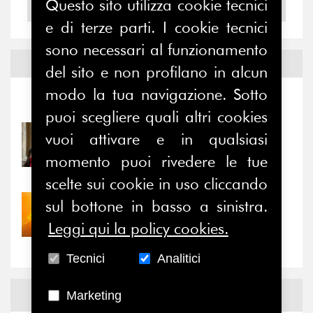
Questo sito utilizza cookie tecnici
2004
e di terze parti. I cookie tecnici
sono necessari al funzionamento
Notizie ed
Eventi
del sito e non profilano in alcun
modo la tua navigazione. Sotto
Notizie
-
Eventi
puoi scegliere quali altri cookies
vuoi attivare e in qualsiasi
31/07/2026
Prima della pausa estiva,
momento puoi rivedere le tue
il valore di...
scelte sui cookie in uso cliccando
sul bottone in basso a sinistra.
30/07/2026
Nove anni dopo la
Leggi qui la policy cookies.
“grande cecità”: la...
Tecnici
Analitici
News
Facebook
Marketing