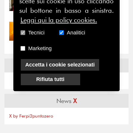
scelte sui cookie in uso cliccando
Prima della pausa estiva,
sul bottone in basso a sinistra.
il valore di...
Leggi qui la policy cookies.
30/07/2026
Tecnici
Analitici
Nove anni dopo la
“grande cecità”: la...
Marketing
News
Facebook
Accetta i cookie selezionati
Rifiuta tutti
News
X
X by Ferpi2puntozero