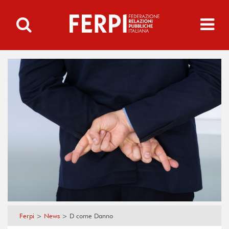
Ferpi
>
News
>
D come Danno