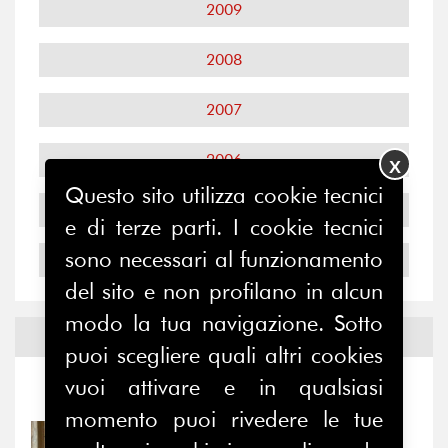
2009
2008
2007
2006
X
Questo sito utilizza cookie tecnici
2005
e di terze parti. I cookie tecnici
sono necessari al funzionamento
2004
del sito e non profilano in alcun
modo la tua navigazione. Sotto
Notizie ed
Eventi
puoi scegliere quali altri cookies
vuoi attivare e in qualsiasi
Notizie
-
Eventi
momento puoi rivedere le tue
31/07/2026