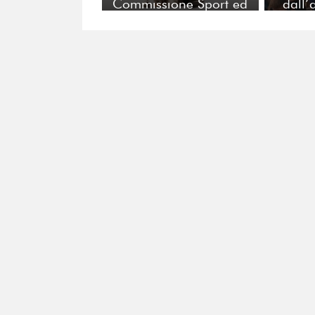
Commissione Sport ed
dall’
Eventi di FERPI