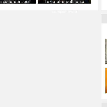
ascolto dei soci
Lazio al dibattito su
innovazione e
competitività