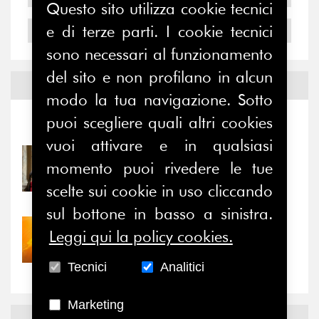
Questo sito utilizza cookie tecnici
e di terze parti. I cookie tecnici
2004
sono necessari al funzionamento
del sito e non profilano in alcun
Notizie ed
Eventi
modo la tua navigazione. Sotto
puoi scegliere quali altri cookies
Notizie
-
Eventi
vuoi attivare e in qualsiasi
31/07/2026
momento puoi rivedere le tue
Prima della pausa estiva,
scelte sui cookie in uso cliccando
il valore di...
sul bottone in basso a sinistra.
30/07/2026
Leggi qui la policy cookies.
Nove anni dopo la
“grande cecità”: la...
Tecnici
Analitici
Marketing