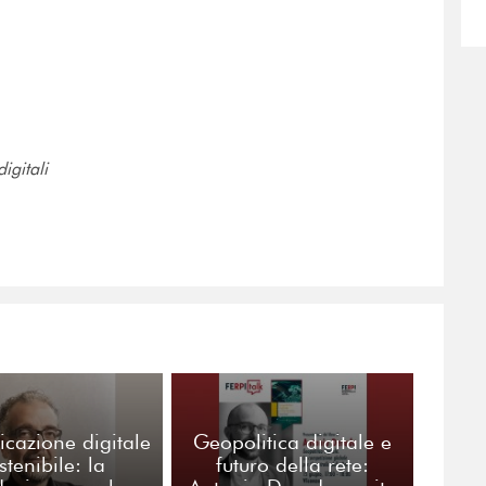
igitali
cazione digitale
Geopolitica digitale e
stenibile: la
futuro della rete: