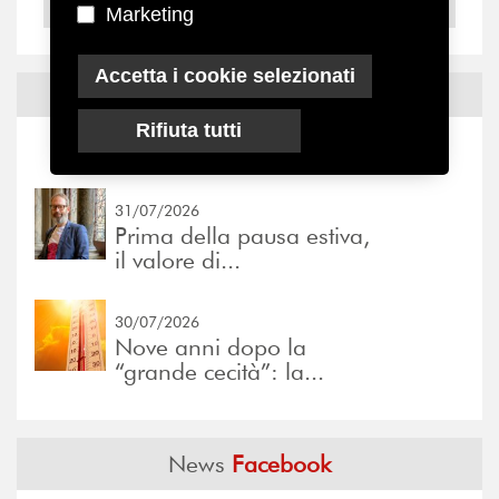
2004
Marketing
Accetta i cookie selezionati
Notizie ed
Eventi
Rifiuta tutti
Notizie
-
Eventi
31/07/2026
Prima della pausa estiva,
il valore di...
30/07/2026
Nove anni dopo la
“grande cecità”: la...
News
Facebook