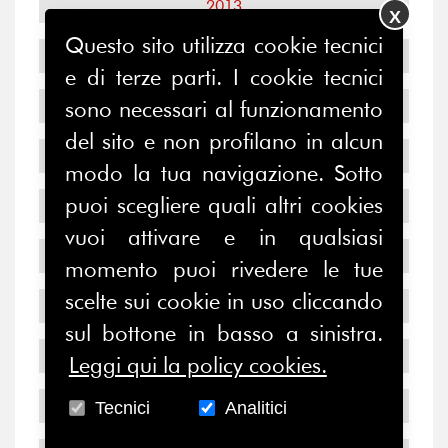
2013
X
Questo sito utilizza cookie tecnici
2012
e di terze parti. I cookie tecnici
sono necessari al funzionamento
2011
del sito e non profilano in alcun
2010
modo la tua navigazione. Sotto
puoi scegliere quali altri cookies
2009
vuoi attivare e in qualsiasi
2008
momento puoi rivedere le tue
scelte sui cookie in uso cliccando
2007
sul bottone in basso a sinistra.
2006
Leggi qui la policy cookies.
2005
Tecnici
Analitici