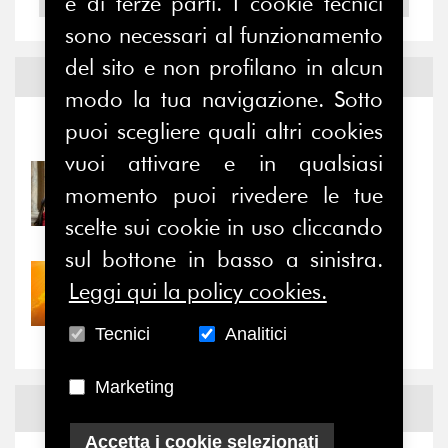
e di terze parti. I cookie tecnici
sono necessari al funzionamento
del sito e non profilano in alcun
Notizie ed
Eventi
modo la tua navigazione. Sotto
puoi scegliere quali altri cookies
Notizie
-
Eventi
vuoi attivare e in qualsiasi
31/07/2026
momento puoi rivedere le tue
Prima della pausa estiva,
il valore di...
scelte sui cookie in uso cliccando
sul bottone in basso a sinistra.
30/07/2026
Leggi qui la policy cookies.
Nove anni dopo la
“grande cecità”: la...
Tecnici
Analitici
Marketing
News
Facebook
Accetta i cookie selezionati