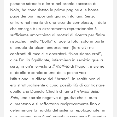
persone sdraiate a terra nel pronto soccorso di
Nola, ha conquistato le prime pagine e le home
page dei più importanti giornali italiani. Senza
entrare nel merito di una vicenda complessa, il dato
che emerge è un azzeramento reputazionale: è
sufficiente un’occhiata ai motori di ricerca per finire
risucchiati nella “bolla” di quella foto, solo in parte
attenuata da alcuni endorsement (tardivi?) nei
confronti di medici e operatori. “Non siamo eroi”,
dice Emilia Squillante, infermiera in servizio quella
sera, in un’intervista a
Il Mattino
di Napoli, insieme
al direttore sanitario una delle poche voci
istituzionali a difesa del “brand”. In realtà non vi
era strutturalmente alcuna possibilità di contrastare
quella che Daniele Chieffi chiama l’
isteresi della
Rete
, una spirale negativa di giudizi che si auto-
alimentano e si rafforzano reciprocamente fino a
determinare la rigidità del sistema reputazionale: in
altri termini, non è più possibile spegnere l’incendio