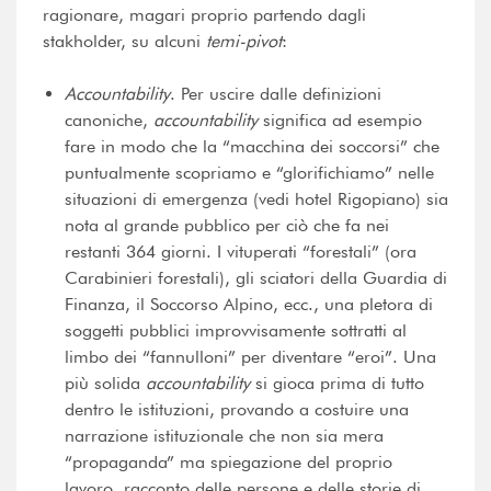
ragionare, magari proprio partendo dagli
stakholder, su alcuni
temi-pivot
:
Accountability
. Per uscire dalle definizioni
canoniche,
accountability
significa ad esempio
fare in modo che la “macchina dei soccorsi” che
puntualmente scopriamo e “glorifichiamo” nelle
situazioni di emergenza (vedi hotel Rigopiano) sia
nota al grande pubblico per ciò che fa nei
restanti 364 giorni. I vituperati “forestali” (ora
Carabinieri forestali), gli sciatori della Guardia di
Finanza, il Soccorso Alpino, ecc., una pletora di
soggetti pubblici improvvisamente sottratti al
limbo dei “fannulloni” per diventare “eroi”. Una
più solida
accountability
si gioca prima di tutto
dentro le istituzioni, provando a costuire una
narrazione istituzionale che non sia mera
“propaganda” ma spiegazione del proprio
lavoro, racconto delle persone e delle storie di