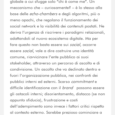
globale a cui sfugge solo “chi è come me”. Un
meccanismo che – curiosamente? – è lo stesso alla
base delle
echo-chambers
e degli algoritmi, più o
meno opachi, che regolano il funzionamento dei
social network e la visibilità dei contenuti postati. Ne
deriva l’urgenza di riscrivere i paradigmi relazionali,
adattandoli al nuovo ecosistema digitale. Ma per
fare questo non basta essere sui
social
, occorre
essere
social
, vale a dire costruire una identità
comune, riavvicinare l’ente pubblico ai suoi
stakeholder, attraverso un percorso di ascolto e di
condivisione. Un ascolto che va declinato dentro e
fuori l’organizzazione pubblica, nei confronti dei
pubblici interni ed esterni. Scarso
commitment
e
difficile identificazione con il
brand
possono essere
gli ostacoli interni; disorientamento, distacco (se non
appunto sfiducia), frustrazione e costi
dell’adempimento sono invece i fattori critici rispetto
al contesto esterno. Sarebbe prezioso cominciare a