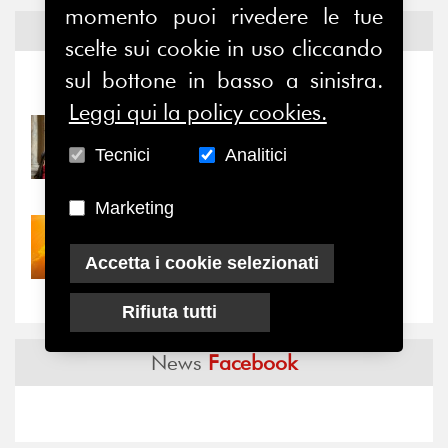
momento puoi rivedere le tue
Notizie ed
Eventi
scelte sui cookie in uso cliccando
sul bottone in basso a sinistra.
Notizie
-
Eventi
Leggi qui la policy cookies.
31/07/2026
Tecnici
Prima della pausa estiva,
Analitici
il valore di...
Marketing
30/07/2026
Nove anni dopo la
Accetta i cookie selezionati
“grande cecità”: la...
Rifiuta tutti
News
Facebook