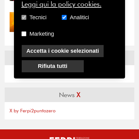
il valore di...
Leggi qui la policy cookies.
Tecnici
Analitici
30/07/2026
Nove anni dopo la
“grande cecità”: la...
Marketing
Accetta i cookie selezionati
News
Facebook
Rifiuta tutti
News
X
X by Ferpi2puntozero