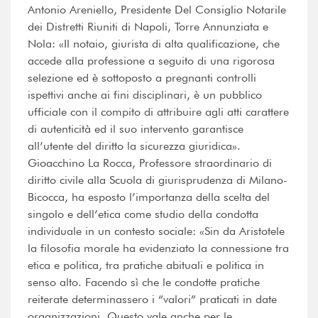
Antonio Areniello, Presidente Del Consiglio Notarile
dei Distretti Riuniti di Napoli, Torre Annunziata e
Nola: «Il notaio, giurista di alta qualificazione, che
accede alla professione a seguito di una rigorosa
selezione ed è sottoposto a pregnanti controlli
ispettivi anche ai fini disciplinari, è un pubblico
ufficiale con il compito di attribuire agli atti carattere
di autenticità ed il suo intervento garantisce
all’utente del diritto la sicurezza giuridica».
Gioacchino La Rocca, Professore straordinario di
diritto civile alla Scuola di giurisprudenza di Milano-
Bicocca, ha esposto l’importanza della scelta del
singolo e dell’etica come studio della condotta
individuale in un contesto sociale: «Sin da Aristotele
la filosofia morale ha evidenziato la connessione tra
etica e politica, tra pratiche abituali e politica in
senso alto. Facendo sì che le condotte pratiche
reiterate determinassero i “valori” praticati in date
organizzazioni. Questo vale anche per le