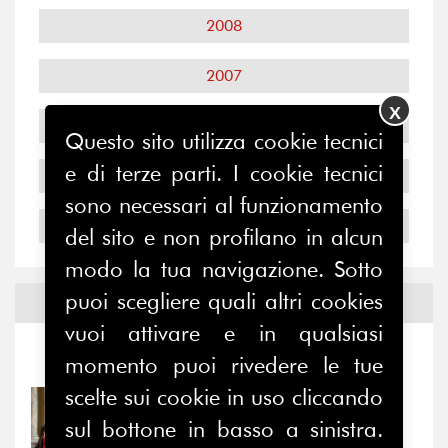
2008
2007
X
2006
Questo sito utilizza cookie tecnici
e di terze parti. I cookie tecnici
2005
sono necessari al funzionamento
2004
del sito e non profilano in alcun
modo la tua navigazione. Sotto
puoi scegliere quali altri cookies
Notizie ed
Eventi
vuoi attivare e in qualsiasi
Notizie
-
Eventi
momento puoi rivedere le tue
scelte sui cookie in uso cliccando
31/07/2026
sul bottone in basso a sinistra.
Prima della pausa estiva,