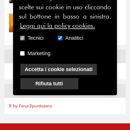
il valore di...
scelte sui cookie in uso cliccando
sul bottone in basso a sinistra.
30/07/2026
Leggi qui la policy cookies.
Nove anni dopo la
“grande cecità”: la...
Tecnici
Analitici
Marketing
News
Facebook
Accetta i cookie selezionati
Rifiuta tutti
News
X
X by Ferpi2puntozero