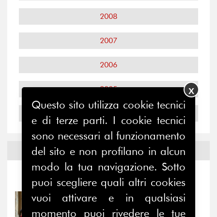
2008
2007
2006
2005
X
Questo sito utilizza cookie tecnici
2004
e di terze parti. I cookie tecnici
sono necessari al funzionamento
del sito e non profilano in alcun
Notizie ed
Eventi
modo la tua navigazione. Sotto
Notizie
-
Eventi
puoi scegliere quali altri cookies
vuoi attivare e in qualsiasi
31/07/2026
Prima della pausa estiva,
momento puoi rivedere le tue