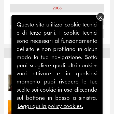
2006
X
2005
Questo sito utilizza cookie tecnici
e di terze parti. I cookie tecnici
2004
sono necessari al funzionamento
del sito e non profilano in alcun
Notizie ed
Eventi
modo la tua navigazione. Sotto
puoi scegliere quali altri cookies
Notizie
-
Eventi
vuoi attivare e in qualsiasi
31/07/2026
momento puoi rivedere le tue
Prima della pausa estiva,
scelte sui cookie in uso cliccando
il valore di...
sul bottone in basso a sinistra.
Leggi qui la policy cookies.
30/07/2026
Nove anni dopo la