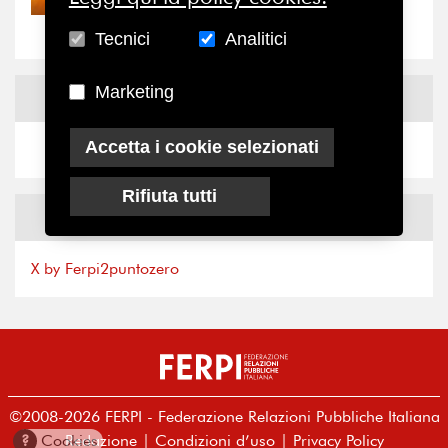
“grande cecità”: la...
Tecnici
Analitici
Marketing
News
Facebook
Accetta i cookie selezionati
Rifiuta tutti
News
X
X by Ferpi2puntozero
©2008-2026 FERPI - Federazione Relazioni Pubbliche Italiana
Redazione
|
Condizioni d’uso
|
Privacy Policy
?
Cookies