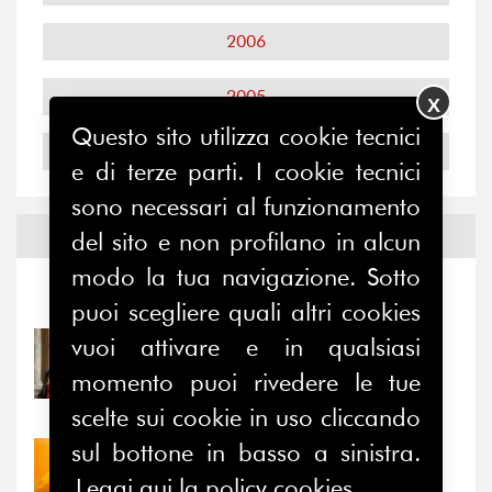
2006
2005
X
Questo sito utilizza cookie tecnici
2004
e di terze parti. I cookie tecnici
sono necessari al funzionamento
Notizie ed
Eventi
del sito e non profilano in alcun
modo la tua navigazione. Sotto
Notizie
-
Eventi
puoi scegliere quali altri cookies
vuoi attivare e in qualsiasi
31/07/2026
Prima della pausa estiva,
momento puoi rivedere le tue
il valore di...
scelte sui cookie in uso cliccando
sul bottone in basso a sinistra.
30/07/2026
Nove anni dopo la
Leggi qui la policy cookies.