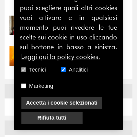
puoi scegliere quali altri cookies
Notizie
-
Eventi
vuoi attivare e in qualsiasi
31/07/2026
momento puoi rivedere le tue
Prima della pausa estiva,
il valore di...
scelte sui cookie in uso cliccando
sul bottone in basso a sinistra.
30/07/2026
Leggi qui la policy cookies.
Nove anni dopo la
“grande cecità”: la...
Tecnici
Analitici
Marketing
News
Facebook
Accetta i cookie selezionati
Rifiuta tutti
News
X