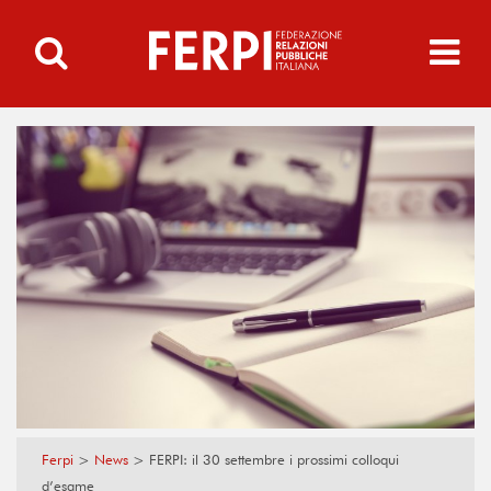
Ferpi
>
News
>
FERPI: il 30 settembre i prossimi colloqui
d’esame