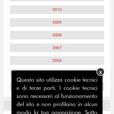
2010
2009
2008
2007
2006
X
2005
Questo sito utilizza cookie tecnici
2004
e di terze parti. I cookie tecnici
sono necessari al funzionamento
del sito e non profilano in alcun
Notizie ed
Eventi
modo la tua navigazione. Sotto