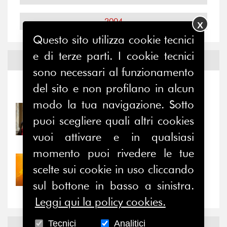
2004
X
Questo sito utilizza cookie tecnici
e di terze parti. I cookie tecnici
Notizie ed
Eventi
sono necessari al funzionamento
del sito e non profilano in alcun
Notizie
-
Eventi
modo la tua navigazione. Sotto
31/07/2026
puoi scegliere quali altri cookies
Prima della pausa estiva,
il valore di...
vuoi attivare e in qualsiasi
momento puoi rivedere le tue
30/07/2026
scelte sui cookie in uso cliccando
Nove anni dopo la
sul bottone in basso a sinistra.
“grande cecità”: la...
Leggi qui la policy cookies.
Tecnici
Analitici