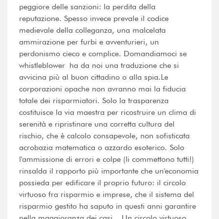
peggiore delle sanzioni: la perdita della
reputazione. Spesso invece prevale il codice
medievale della colleganza, una malcelata
ammirazione per furbi e avventurieri, un
perdonismo cieco e complice. Domandiamoci se
whistleblower ha da noi una traduzione che si
avvicina più al buon cittadino o alla spia.Le
corporazioni opache non avranno mai la fiducia
totale dei risparmiatori. Solo la trasparenza
costituisce la via maestra per ricostruire un clima di
serenità e ripristinare una corretta cultura del
rischio, che è calcolo consapevole, non sofisticata
acrobazia matematica o azzardo esoterico. Solo
l'ammissione di errori e colpe (li commettono tutti!)
rinsalda il rapporto più importante che un'economia
possieda per edificare il proprio futuro: il circolo
virtuoso fra risparmio e imprese, che il sistema del
risparmio gestito ha saputo in questi anni garantire
nella maggioranza dei casi. Un circolo virtuoso