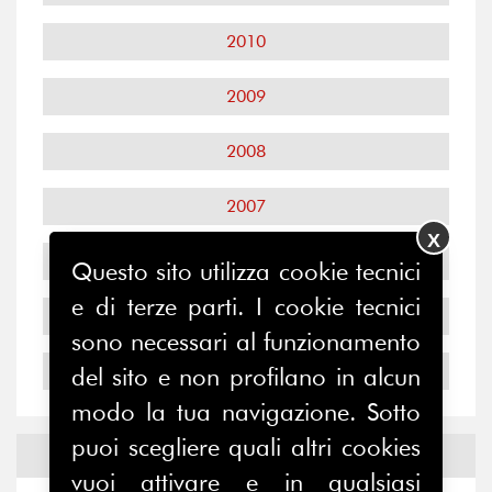
2010
2009
2008
2007
X
2006
Questo sito utilizza cookie tecnici
e di terze parti. I cookie tecnici
2005
sono necessari al funzionamento
2004
del sito e non profilano in alcun
modo la tua navigazione. Sotto
puoi scegliere quali altri cookies
Notizie ed
Eventi
vuoi attivare e in qualsiasi