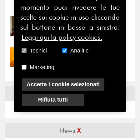
momento puoi rivedere le tue
Notizie
-
Eventi
scelte sui cookie in uso cliccando
31/07/2026
sul bottone in basso a sinistra.
Prima della pausa estiva,
il valore di...
Leggi qui la policy cookies.
Tecnici
Analitici
30/07/2026
Nove anni dopo la
“grande cecità”: la...
Marketing
Accetta i cookie selezionati
News
Facebook
Rifiuta tutti
News
X