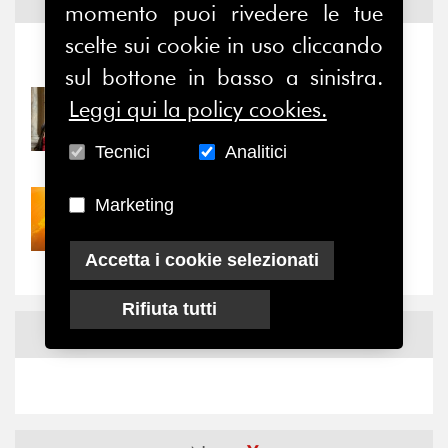
Notizie ed
Eventi
momento puoi rivedere le tue
scelte sui cookie in uso cliccando
Notizie
-
Eventi
sul bottone in basso a sinistra.
Leggi qui la policy cookies.
31/07/2026
Prima della pausa estiva,
il valore di...
Tecnici
Analitici
Marketing
30/07/2026
Nove anni dopo la
“grande cecità”: la...
Accetta i cookie selezionati
Rifiuta tutti
News
Facebook