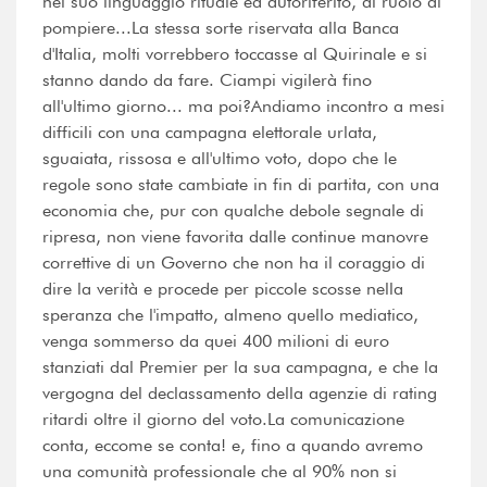
nel suo linguaggio rituale ed autoriferito, al ruolo di
pompiere...La stessa sorte riservata alla Banca
d'Italia, molti vorrebbero toccasse al Quirinale e si
stanno dando da fare. Ciampi vigilerà fino
all'ultimo giorno... ma poi?Andiamo incontro a mesi
difficili con una campagna elettorale urlata,
sguaiata, rissosa e all'ultimo voto, dopo che le
regole sono state cambiate in fin di partita, con una
economia che, pur con qualche debole segnale di
ripresa, non viene favorita dalle continue manovre
correttive di un Governo che non ha il coraggio di
dire la verità e procede per piccole scosse nella
speranza che l'impatto, almeno quello mediatico,
venga sommerso da quei 400 milioni di euro
stanziati dal Premier per la sua campagna, e che la
vergogna del declassamento della agenzie di rating
ritardi oltre il giorno del voto.La comunicazione
conta, eccome se conta! e, fino a quando avremo
una comunità professionale che al 90% non si