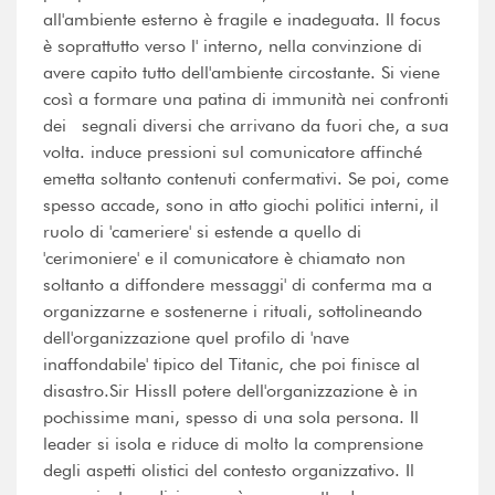
all'ambiente esterno è fragile e inadeguata. Il focus
è soprattutto verso l' interno, nella convinzione di
avere capito tutto dell'ambiente circostante. Si viene
così a formare una patina di immunità nei confronti
dei segnali diversi che arrivano da fuori che, a sua
volta. induce pressioni sul comunicatore affinché
emetta soltanto contenuti confermativi. Se poi, come
spesso accade, sono in atto giochi politici interni, il
ruolo di 'cameriere' si estende a quello di
'cerimoniere' e il comunicatore è chiamato non
soltanto a diffondere messaggi' di conferma ma a
organizzarne e sostenerne i rituali, sottolineando
dell'organizzazione quel profilo di 'nave
inaffondabile' tipico del Titanic, che poi finisce al
disastro.Sir HissIl potere dell'organizzazione è in
pochissime mani, spesso di una sola persona. Il
leader si isola e riduce di molto la comprensione
degli aspetti olistici del contesto organizzativo. Il