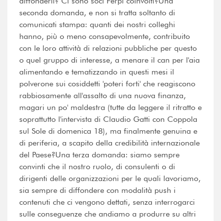
diffonderli? Ci sono soci Ferpi coinvolti?Una
seconda domanda, e non si tratta soltanto di
comunicati stampa: quanti dei nostri colleghi
hanno, più o meno consapevolmente, contribuito
con le loro attività di relazioni pubbliche per questo
o quel gruppo di interesse, a menare il can per l'aia
alimentando e tematizzando in questi mesi il
polverone sui cosiddetti 'poteri forti' che reagiscono
rabbiosamente all'assalto di una nuova finanza,
magari un po' maldestra (tutte da leggere il ritratto e
soprattutto l'intervista di Claudio Gatti con Coppola
sul Sole di domenica 18), ma finalmente genuina e
di periferia, a scapito della credibilità internazionale
del Paese?Una terza domanda: siamo sempre
convinti che il nostro ruolo, di consulenti o di
dirigenti delle organizzazioni per le quali lavoriamo,
sia sempre di diffondere con modalità push i
contenuti che ci vengono dettati, senza interrogarci
sulle conseguenze che andiamo a produrre su altri