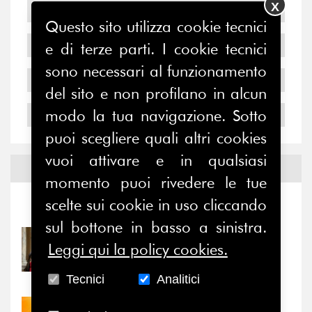
X
2007
Questo sito utilizza cookie tecnici
2006
e di terze parti. I cookie tecnici
sono necessari al funzionamento
2005
del sito e non profilano in alcun
modo la tua navigazione. Sotto
2004
puoi scegliere quali altri cookies
vuoi attivare e in qualsiasi
Notizie ed
Eventi
momento puoi rivedere le tue
scelte sui cookie in uso cliccando
Notizie
-
Eventi
sul bottone in basso a sinistra.
31/07/2026
Leggi qui la policy cookies.
Prima della pausa estiva,
il valore di...
Tecnici
Analitici
30/07/2026