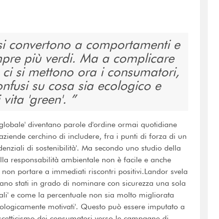
 si convertono a comportamenti e
mpre più verdi. Ma a complicare
n ci si mettono ora i consumatori,
nfusi su cosa sia ecologico e
 vita 'green'.
globale' diventano parole d'ordine ormai quotidiane
iende cerchino di includere, fra i punti di forza di un
enziali di sostenibilità'. Ma secondo uno studio della
lla responsabilità ambientale non è facile e anche
on portare a immediati riscontri positivi.Landor svela
siano stati in grado di nominare con sicurezza una sola
tali' e come la percentuale non sia molto migliorata
cologicamente motivati'. Questo può essere imputato a
scetticismo dei consumatori verso le campagne di