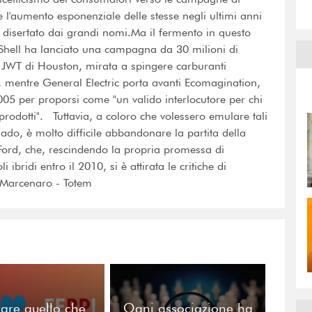
 l'aumento esponenziale delle stesse negli ultimi anni
disertato dai grandi nomi.Ma il fermento in questo
 Shell ha lanciato una campagna da 30 milioni di
ia JWT di Houston, mirata a spingere carburanti
, mentre General Electric porta avanti Ecomagination,
05 per proporsi come "un valido interlocutore per chi
 prodotti". Tuttavia, a coloro che volessero emulare tali
 dado, è molto difficile abbandonare la partita della
Ford, che, rescindendo la propria promessa di
ibridi entro il 2010, si è attirata le critiche di
 Marcenaro - Totem
are quello che
Ogni associazione ha