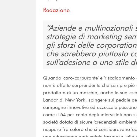
Redazione
Aziende e multinazionali
strategie di marketing se
gli sforzi delle corporatio
che sarebbero piuttosto co
sull'adesione a uno stile di
Quando 'caro-carburante' e 'riscaldamento 
non è affatto sorprendente che sempre più az
prodotto o di un marchio, anche le sue 'cred
Landor di New York, spingere sul pedale de
campagne innovative ed azzeccate possono n
come il 64 per cento degli intervistati non 
società dotata di sicure 'credenziali ambien
neppure fra coloro che si consideravano 'e
una educazione ambientale lacunosa, allo 