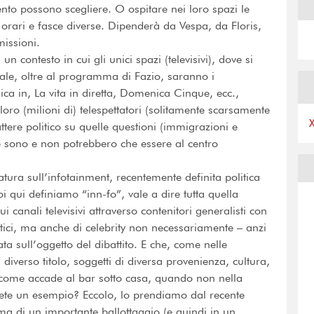
to possono scegliere. O ospitare nei loro spazi le
 orari e fasce diverse. Dipenderà da Vespa, da Floris,
missioni.
n contesto in cui gli unici spazi (televisivi), dove si
rale, oltre al programma di Fazio, saranno i
 in, La vita in diretta, Domenica Cinque, ecc.,
ro (milioni di) telespettatori (solitamente scarsamente
attere politico su quelle questioni (immigrazioni e
he sono e non potrebbero che essere al centro
ura sull’infotainment, recentemente definita politica
oi qui definiamo “inn-fo”, vale a dire tutta quella
i canali televisivi attraverso contenitori generalisti con
itici, ma anche di celebrity non necessariamente – anzi
ta sull’oggetto del dibattito. E che, come nelle
 diverso titolo, soggetti di diversa provenienza, cultura,
 come accade al bar sotto casa, quando non nella
lete un esempio? Eccolo, lo prendiamo dal recente
ma di un importante ballottaggio (e quindi in un