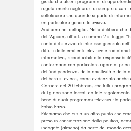
giusto che alcuni programmi di approfondi
regolarmente negli orari di sempre e con i sol
sottolineare che quando si parla di informaz
un particolare genere televisivo.
Andiamo nel dettaglio. Nella delibera che di
dell’Agcom, all’art. 5 comma 2 si legge: “N
conto del servizio di interesse generale dell’a
diffusi dalle emittenti televisive e radiofoni
informativo, riconducibili alla responsabilità
conformano con particolare rigore ai princip
dell’indipendenza, della obiettività e della a
delibera si evince, come evidenziato anche d
Corriere del 20 febbraio, che tutti i progr
di Tg non sono toccati da tale regolamento su
bene di quali programmi televisivi sta par
Fabio Fazio.
Riteniamo che ci sia un altro punto che e
preso in considerazione dalla politica, nem
indagato (almeno) da parte del mondo acc