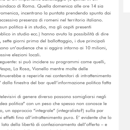
i sindaco di Roma. Quella domenica alle ore 14 sia
Domenica, incentrano la puntata prendendo spunto dai
’eccessiva presenza di romeni nel territorio italiano.
un politico è in studio, ma gli ospiti presenti
blico in studio ecc.) hanno avuto la possibilità di dire
sette giorni prima del ballottaggio, i due principali
ono un’audience che si aggira intorno ai 10 milioni,
sive elezioni locali.
l seguente: si può incidere su programmi come quelli,
, Vespa, La Rosa, Vianello mentre molte delle
ntinuerebbe a reperirle nei contenitori di intrattenimento
dalla finestra del bar quell’informazione politica fatta
levisivi di genere diverso possono somigliarsi negli
"idea politica” con un peso che spesso non conosce le
o, un approccio “integrale” (integralista?) sulla par
 effetti fino all’intrattenimento puro. E’ evidente che lo
 lato della libertà di confezionamento dell’offerta – e