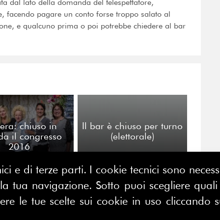
ata dal lato della domanda del telespettatore,
e, facendo pagare un conto forse troppo salato al
i pone, e qualcuno prima o poi potrebbe chiedere al bar
era: chiuso in
Il bar è chiuso per turno
a il congresso
(elettorale)
2016
ici e di terze parti. I cookie tecnici sono nece
 tua navigazione. Sotto puoi scegliere quali a
e le tue scelte sui cookie in uso cliccando s
CONTATTACI
E MAP
FERPI - Federazione Relazioni
ME