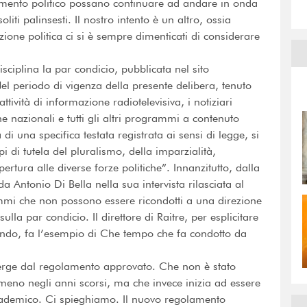
mento politico possano continuare ad andare in onda
iti palinsesti. Il nostro intento è un altro, ossia
ione politica ci si è sempre dimenticati di considerare
sciplina la par condicio, pubblicata nel sito
el periodo di vigenza della presente delibera, tenuto
ttività di informazione radiotelevisiva, i notiziari
che nazionali e tutti gli altri programmi a contenuto
 di una specifica testata registrata ai sensi di legge, si
i di tutela del pluralismo, della imparzialità,
pertura alle diverse forze politiche”. Innanzitutto, dalla
a Antonio Di Bella nella sua intervista rilasciata al
ammi che non possono essere ricondotti a una direzione
lla par condicio. Il direttore di Raitre, per esplicitare
lando, fa l’esempio di Che tempo che fa condotto da
merge dal regolamento approvato. Che non è stato
meno negli anni scorsi, ma che invece inizia ad essere
ademico. Ci spieghiamo. Il nuovo regolamento