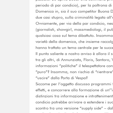
periodo di par condicio), per la poltrona d
Domenica in, sia il suo competitor Buona 
due casi stupro, sulla criminalità legata all
Ovviamente, per via della par condicio, ness
(giornalisti, showgirl, massmediologi, il pub
qualsiasi cosa sul tema dibattuto. Insomma, 
varietà della domenica, che insieme raccolg
hanno trattato un tema centrale per le succes
Il punto saliente a nostro avviso è allora i
tra gli altri, di Annunziata, Floris, Santoro
informazioni “politiche” il telespettatore co
“puro”? Insomma, non rischia di “rientrare” 
“uscire” dalla Porta di Vespa?
Siccome per l’oggetto discusso programmi te
effetti, e concorrere alla formazione di un’
distinzioni tra informazione e intratteniment
condicio potrebbe arrivare a estendere i suoi
scontro tra una versione “supply side” – dal