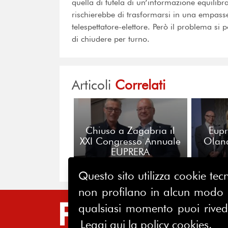
quella di tutela di un’informazione equilibr
rischierebbe di trasformarsi in una empass
telespettatore-elettore. Però il problema s
di chiudere per turno.
Articoli
Correlati
Chiuso a Zagabria il
Eupr
XXI Congresso Annuale
Oland
EUPRERA
Questo sito utilizza cookie tecn
non profilano in alcun modo la
qualsiasi momento puoi riveder
SIT
Leggi qui la policy cookies.
HO