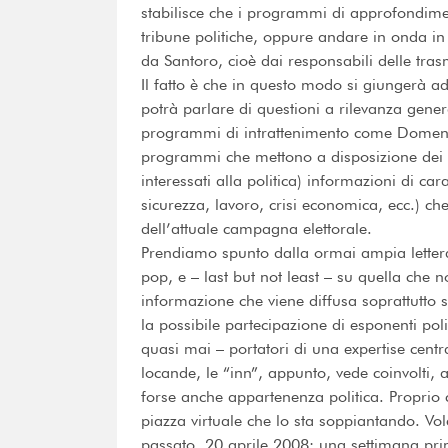
stabilisce che i programmi di approfondimen
tribune politiche, oppure andare in onda in
da Santoro, cioè dai responsabili delle tras
Il fatto è che in questo modo si giungerà ad u
potrà parlare di questioni a rilevanza gene
programmi di intrattenimento come Domenica
programmi che mettono a disposizione dei lo
interessati alla politica) informazioni di car
sicurezza, lavoro, crisi economica, ecc.) c
dell’attuale campagna elettorale.
Prendiamo spunto dalla ormai ampia letterat
pop, e – last but not least – su quella che n
informazione che viene diffusa soprattutto su
la possibile partecipazione di esponenti pol
quasi mai – portatori di una expertise centra
locande, le “inn”, appunto, vede coinvolti, a
forse anche appartenenza politica. Proprio
piazza virtuale che lo sta soppiantando. Vo
passato. 20 aprile 2008: una settimana pri