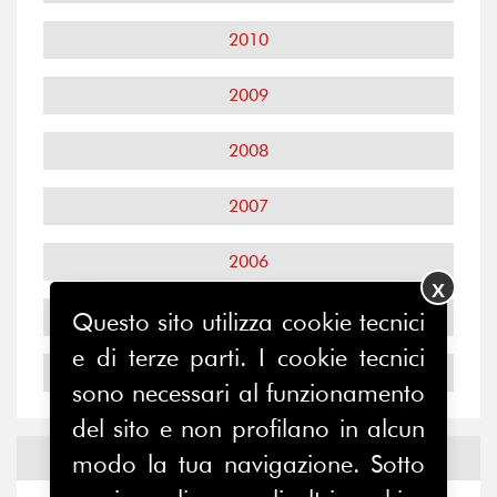
2010
2009
2008
2007
2006
X
2005
Questo sito utilizza cookie tecnici
e di terze parti. I cookie tecnici
2004
sono necessari al funzionamento
del sito e non profilano in alcun
Notizie ed
Eventi
modo la tua navigazione. Sotto