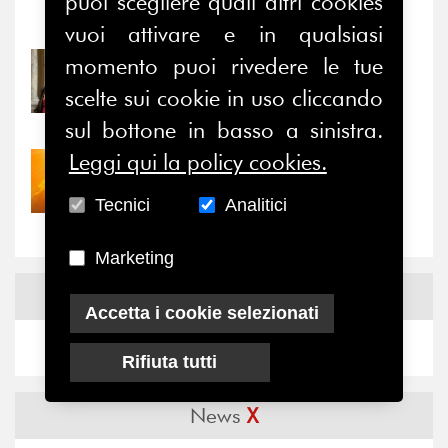
puoi scegliere quali altri cookies
Notizie
-
Eventi
vuoi attivare e in qualsiasi
momento puoi rivedere le tue
31/07/2026
Prima della pausa estiva,
scelte sui cookie in uso cliccando
il valore di...
sul bottone in basso a sinistra.
Leggi qui la policy cookies.
30/07/2026
Nove anni dopo la
Tecnici
Analitici
“grande cecità”: la...
Marketing
News
Facebook
Accetta i cookie selezionati
Rifiuta tutti
News
X