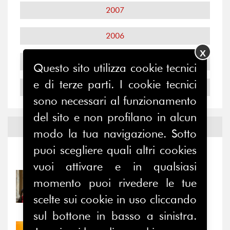
2007
2006
X
2005
Questo sito utilizza cookie tecnici
e di terze parti. I cookie tecnici
2004
sono necessari al funzionamento
del sito e non profilano in alcun
Notizie ed
Eventi
modo la tua navigazione. Sotto
puoi scegliere quali altri cookies
Notizie
-
Eventi
vuoi attivare e in qualsiasi
31/07/2026
momento puoi rivedere le tue
Prima della pausa estiva,
scelte sui cookie in uso cliccando
il valore di...
sul bottone in basso a sinistra.