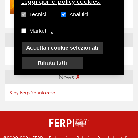
Leggi qui la policy cookies.
30/07/2026
Nove anni dopo la
“grande cecità”: la...
Tecnici
Analitici
Marketing
News
Facebook
Accetta i cookie selezionati
Rifiuta tutti
News
X
X by Ferpi2puntozero