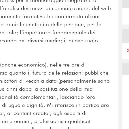
press per il monitoraggio integrato e al
’analisi dei mezzi di comunicazione, del web
 momento formativo ha confermato alcuni
da anni: la centralità delle persone, per la
non solo; l’importanza fondamentale dei
econda dei diversi media; il nuovo ruolo
i (anche economico), nelle tre ore di
rso quanto il futuro delle relazioni pubbliche
nicatori di vecchia data (personalmente sono
due anni dopo la costituzione della mia
ssionalità complementari, lasciando loro
di uguale dignità. Mi riferisco in particolare
r, ai content creator, agli esperti di
nne e uomini, professionisti qualificati