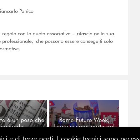
iancarlo Panico
in regola con la quota associativa - rilascia nella sua
ne professionale, che possono essere conseguiti solo
ormative.
ato è un peso che
Rome Future Week,
inchioda
l'innovazione parte dal
passato
ici e di terze parti. I cookie tecnici sono nece