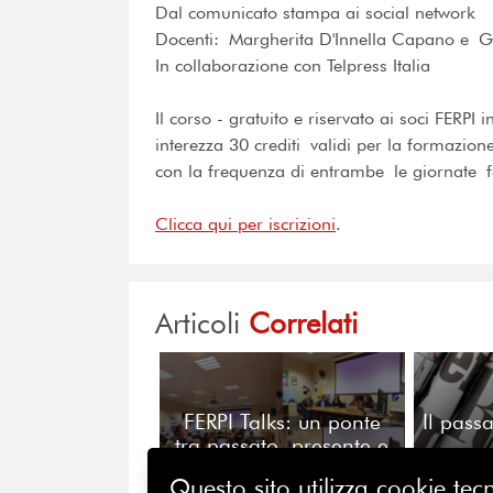
Dal comunicato stampa ai social network
Docenti: Margherita D'Innella Capano e G
In collaborazione con Telpress Italia
Il corso - gratuito e riservato ai soci FERPI 
interezza 30 crediti validi per la formazio
con la frequenza di entrambe le giornate f
Clicca qui per iscrizioni
.
Articoli
Correlati
FERPI Talks: un ponte
Il pass
tra passato, presente e
futuro nelle professioni
Questo sito utilizza cookie tecn
della comunicazione