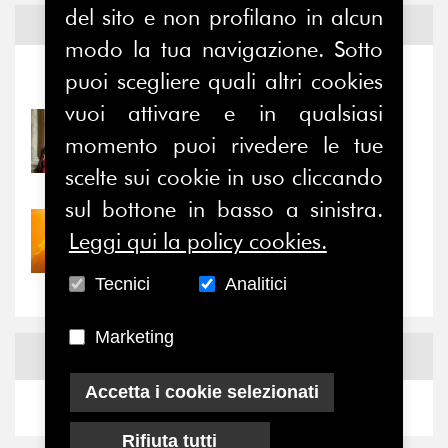
del sito e non profilano in alcun
Notizie ed
Eventi
modo la tua navigazione. Sotto
puoi scegliere quali altri cookies
Notizie
-
Eventi
vuoi attivare e in qualsiasi
31/07/2026
momento puoi rivedere le tue
Prima della pausa estiva,
il valore di...
scelte sui cookie in uso cliccando
sul bottone in basso a sinistra.
30/07/2026
Leggi qui la policy cookies.
Nove anni dopo la
“grande cecità”: la...
Tecnici
Analitici
Marketing
News
Facebook
Accetta i cookie selezionati
Rifiuta tutti