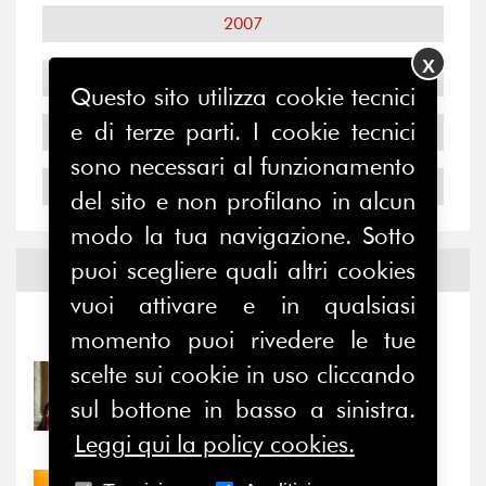
2007
X
2006
Questo sito utilizza cookie tecnici
e di terze parti. I cookie tecnici
2005
sono necessari al funzionamento
2004
del sito e non profilano in alcun
modo la tua navigazione. Sotto
puoi scegliere quali altri cookies
Notizie ed
Eventi
vuoi attivare e in qualsiasi
Notizie
-
Eventi
momento puoi rivedere le tue
scelte sui cookie in uso cliccando
31/07/2026
Prima della pausa estiva,
sul bottone in basso a sinistra.
il valore di...
Leggi qui la policy cookies.