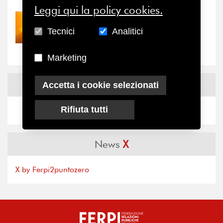
Leggi qui la policy cookies.
30/07/2026
Tecnici
Analitici
Nove anni dopo la
“grande cecità”: la...
Marketing
News
Facebook
Accetta i cookie selezionati
Rifiuta tutti
News
X
X by Ferpi2puntozero