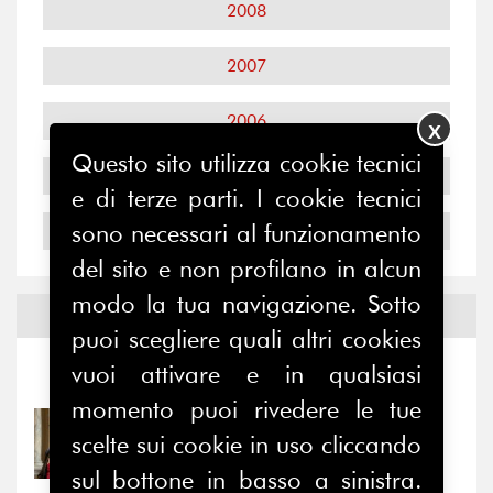
2008
2007
2006
X
Questo sito utilizza cookie tecnici
2005
e di terze parti. I cookie tecnici
sono necessari al funzionamento
2004
del sito e non profilano in alcun
modo la tua navigazione. Sotto
Notizie ed
Eventi
puoi scegliere quali altri cookies
vuoi attivare e in qualsiasi
Notizie
-
Eventi
momento puoi rivedere le tue
31/07/2026
scelte sui cookie in uso cliccando
Prima della pausa estiva,
sul bottone in basso a sinistra.
il valore di...