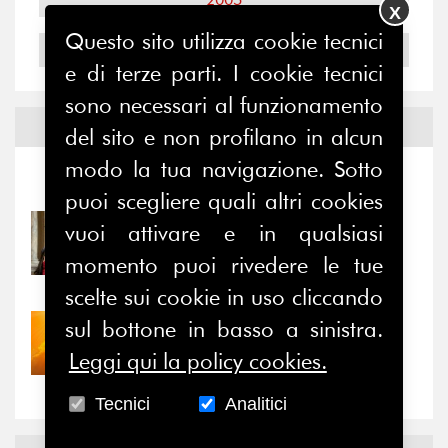
X
Questo sito utilizza cookie tecnici
2004
e di terze parti. I cookie tecnici
sono necessari al funzionamento
Notizie ed
Eventi
del sito e non profilano in alcun
modo la tua navigazione. Sotto
Notizie
-
Eventi
puoi scegliere quali altri cookies
vuoi attivare e in qualsiasi
31/07/2026
Prima della pausa estiva,
momento puoi rivedere le tue
il valore di...
scelte sui cookie in uso cliccando
sul bottone in basso a sinistra.
30/07/2026
Nove anni dopo la
Leggi qui la policy cookies.
“grande cecità”: la...
Tecnici
Analitici