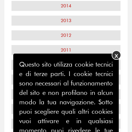
2014
2013
2012
2011
X
Questo sito utilizza cookie tecnici
2010
e di terze parti. I cookie tecnici
2009
sono necessari al funzionamento
del sito e non profilano in alcun
2008
modo la tua navigazione. Sotto
2007
puoi scegliere quali altri cookies
vuoi attivare e in qualsiasi
2006
momento puoi rivedere le tue