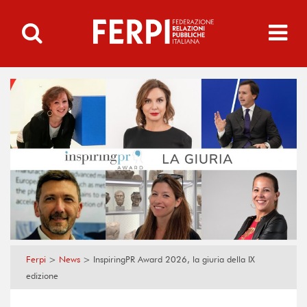
Ferpi
>
News
>
InspiringPR Award 2026, la giuria della IX
edizione