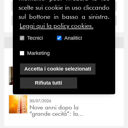
2005
scelte sui cookie in uso cliccando
sul bottone in basso a sinistra.
2004
Leggi qui la policy cookies.
Tecnici
Analitici
Notizie ed
Eventi
Marketing
Notizie
-
Eventi
Accetta i cookie selezionati
31/07/2026
Prima della pausa estiva,
Rifiuta tutti
il valore di...
30/07/2026
Nove anni dopo la
“grande cecità”: la...