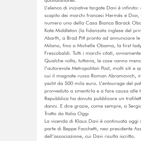
quotidianonet.
L’elenco di iniziative targate Davi è infini
scapito dei marchi francesi Hermès e Dior, f
numero uno della Casa Bianca Barack Obam
Kate Middleton (la fidanzata inglese del pri
Abarth, a Brad Pitt pronto ad annunciare le
Milano, fino a Michelle Obama, la first lady 
Frescobaldi. Tutti i marchi citati, ovviament
Qualche volta, tuttavia, le cose vanno me
l’autorevole Metropolitan Post, molti siti e 
cui il magnate russo Roman Abramovich, in
yacht da 500 mila euro. L’entourage del pat
provveduto a smentirla e a fare causa alle t
Repubblica ha dovuto pubblicare un trafilet
danni. E dire grazie, come sempre, a Sergio
Tratto da Italia Oggi
La vicenda di Klaus Davi è continuata oggi s
parte di Beppe Facchetti, neo presidente Asso
dell’associazione, cui Davi risulta iscritto.