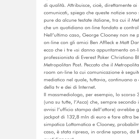
di qualità. Attribuisce, cioè, direttamente ai 
comunicati, spiega che queste notizie sono 
pure da alcune testate italiane, tra cui il 
che un quotidiano on-line fondato e controll
Nell’ultimo caso, George Clooney non ne po
on-line con gli amici Ben Affleck e Matt D
ecco che i tre «si danno appuntamento on-l
professionista di Everest Poker Christiano Bl
Metropolitan Post. Peccato che il Metropolit
room on-line la cui comunicazione è seguita
mediatico nel quale, tuttavia, continuano a c
della tv e dei di Internet.
Il massmediologo, per esempio, lo scorso 
(una su tutte, l’Asca) che, sempre secondo 
avvisi l’ufficio stampa dell’attore) avrebbe 
jackpot di 132,8 mln di euro e fare altra b
simpatica Lottomatica e Clooney, probabilme
caso, è stata ripresa, in ordine sparso, da Rep