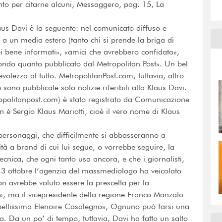
nto per citarne alcuni, Messaggero, pag. 15, La
aus Davi è la seguente: nel comunicato diffuso e
ia a un media estero (tanto chi si prende la briga di
dei bene informati», «amici che avrebbero confidato»,
condo quanto pubblicato dal Metropolitan Post». Un bel
olezza al tutto. MetropolitanPost.com, tuttavia, altro
sono pubblicate solo notizie riferibili alla Klaus Davi.
ropolitanpost.com) è stato registrato da Comunicazione
 è Sergio Klaus Mariotti, cioè il vero nome di Klaus
i personaggi, che difficilmente si abbasseranno a
rità a brand di cui lui segue, o vorrebbe seguire, la
nica, che ogni tanto usa ancora, e che i giornalisti,
13 ottobre l’agenzia del massmediologo ha veicolato
on avrebbe voluto essere la prescelta per la
lo», ma il vicepresidente della regione Franco Manzato
 bellissima Elenoire Casalegno», Ognuno può farsi una
ia. Da un po’ di tempo, tuttavia, Davi ha fatto un salto