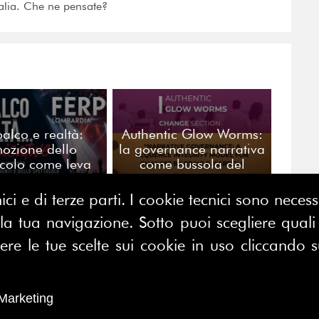
Italia. Che ne pensate?
palco e realtà:
Authentic Glow Worms:
mozione dello
la governance narrativa
acolo come leva
come bussola del
ategica per i
cambiamento
ssionisti della
ici e di terze parti. I cookie tecnici sono nece
municazione
 tua navigazione. Sotto puoi scegliere quali a
CONTATTACI
E MAP
e le tue scelte sui cookie in uso cliccando s
FERPI - Federazione Relazioni
ME
Pubbliche Italiana
I SIAMO
Marketing