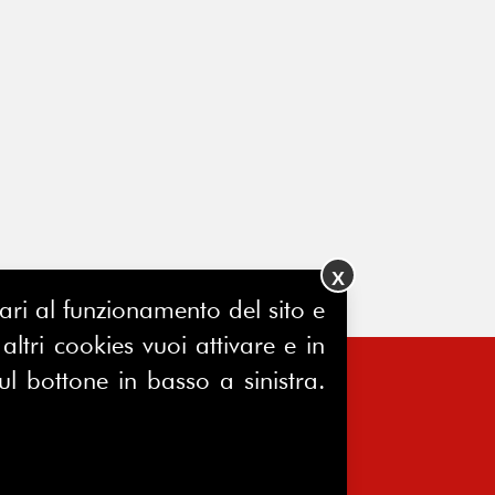
X
ssari al funzionamento del sito e
ltri cookies vuoi attivare e in
ul bottone in basso a sinistra.
FERPINews
Registrazione Tribunale di Milano
7604/2025