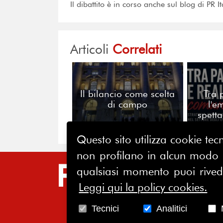
Il dibattito è in corso anche sul blog di PR 
Articoli
Correlati
Il bilancio come scelta
Tra 
di campo
l'e
spett
str
profe
Questo sito utilizza cookie tecn
co
non profilano in alcun modo la
SIT
qualsiasi momento puoi riveder
Leggi qui la policy cookies.
HO
CH
Tecnici
Analitici