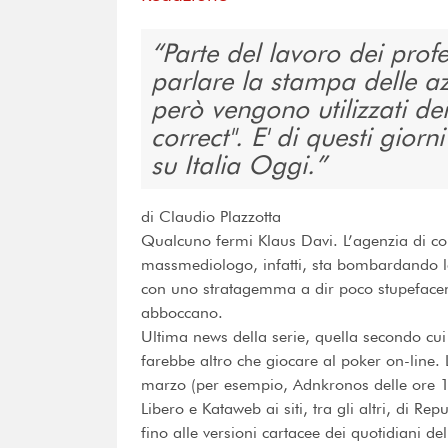
Parte del lavoro dei profe
parlare la stampa delle az
però vengono utilizzati dei
correct". E' di questi gior
su Italia Oggi.
di Claudio Plazzotta
Qualcuno fermi Klaus Davi. L’agenzia di c
massmediologo, infatti, sta bombardando le 
con uno stratagemma a dir poco stupefacent
abboccano.
Ultima news della serie, quella secondo cu
farebbe altro che giocare al poker on-line. 
marzo (per esempio, Adnkronos delle ore 17
Libero e Kataweb ai siti, tra gli altri, di Repu
fino alle versioni cartacee dei quotidiani de