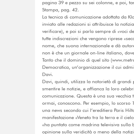
pagina 39 e pezzo su sei colonne, e poi, ta
Stampa, pag. 42.
La tecnica di comunicazione adottata da Kl
inviato alle redazioni si attribuisce la notiz
verificare), e poi si parla sempre di «voci 
tutte indiscrezioni che vengono riprese «se
nome, che suona internazionale e dà autorev
non è che un giornale on-line italiano, dove 
Tanto che il dominio di quel sito (www.met
Democratica, un’organizzazione il cui admin
Davi.
Davi, quindi, utilizza la notorietà dì grand
smentire le notizie, e affianca la loro celeb
comunicazione. Questa è una sua vecchia tec
ormai, conoscono. Per esempio, lo scorso 
una news secondo cui l’ereditiera Paris Hilt
manifestazione «Veneto tra la terra e il cie
«ha puntato come madrina televisiva sulla
opinione sulla veridicità o meno della notiz