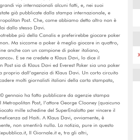
grandi vip internazionali alcuni fatti, e, nei suoi
state già pubblicate dalla stampa internazionale, e
Metropolitan Post. Che, come abbiamo detto altro non è
ai dallo stesso Davi.
trebbe più della Canalis e preferirebbe giocare poker
amon. Ma siccome a poker è meglio giocare in quattro,
ine anche con un campione di poker italiano,
anco». E se ne credete a Klaus Davi, lo dice il
an Post sia di Klaus Davi ed Everest Poker sia una poker
 proprio dall’agenzia di Klaus Davi. Un corto circuito
adere molti giornalisti italiani della carta stampata,
30 gennaio ha fatto pubblicare da agenzie stampa
il Metropolitan Post, l’attore George Clooney (quaicuno
giocato mille schedine del SuperEnalotto per vincere il
eneficenza ad Haiti. A Klaus Davi, ovviamente, è
nte, non smentirà nulla. La notizia, pure in questo
ubblica.it, Il Giornale.it e, tra gli altri,