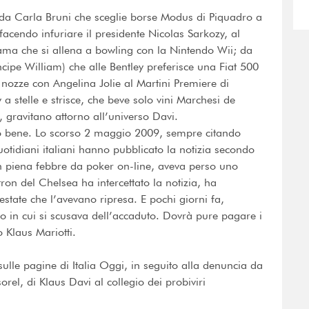
to: da Carla Bruni che sceglie borse Modus di Piquadro a
acendo infuriare il presidente Nicolas Sarkozy, al
a che si allena a bowling con la Nintendo Wii; da
ncipe William) che alle Bentley preferisce una Fiat 500
 nozze con Angelina Jolie al Martini Premiere di
a stelle e strisce, che beve solo vini Marchesi de
e, gravitano attorno all’universo Davi.
no bene. Lo scorso 2 maggio 2009, sempre citando
quotidiani italiani hanno pubblicato la notizia secondo
 piena febbre da poker on-line, aveva perso uno
ron del Chelsea ha intercettato la notizia, ha
estate che l’avevano ripresa. E pochi giorni fa,
to in cui si scusava dell’accaduto. Dovrà pure pagare i
 Klaus Mariotti.
ulle pagine di Italia Oggi, in seguito alla denuncia da
rel, di Klaus Davi al collegio dei probiviri