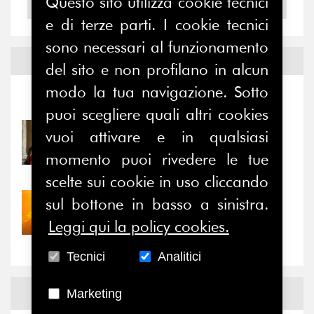
Questo sito utilizza cookie tecnici
2004
e di terze parti. I cookie tecnici
sono necessari al funzionamento
Notizie ed
Eventi
del sito e non profilano in alcun
modo la tua navigazione. Sotto
Notizie
-
Eventi
puoi scegliere quali altri cookies
vuoi attivare e in qualsiasi
31/07/2026
Prima della pausa estiva,
momento puoi rivedere le tue
il valore di...
scelte sui cookie in uso cliccando
sul bottone in basso a sinistra.
30/07/2026
Nove anni dopo la
Leggi qui la policy cookies.
“grande cecità”: la...
Tecnici
Analitici
News
Facebook
Marketing