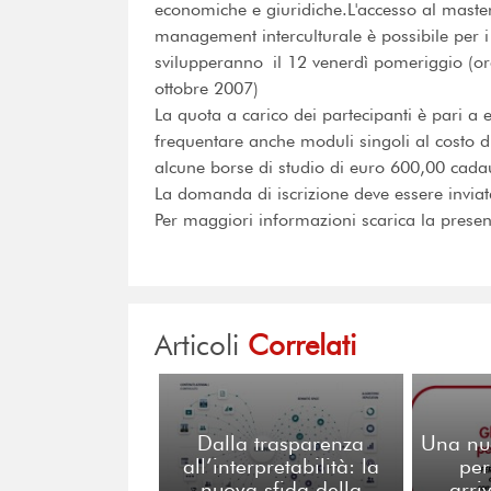
economiche e giuridiche.L'accesso al master
management interculturale è possibile per i 
svilupperanno il 12 venerdì pomeriggio (or
ottobre 2007)
La quota a carico dei partecipanti è pari a
frequentare anche moduli singoli al costo 
alcune borse di studio di euro 600,00 cadaun
La domanda di iscrizione deve essere inviat
Per maggiori informazioni scarica la presen
Articoli
Correlati
Dalla trasparenza
Una nu
all’interpretabilità: la
per
nuova sfida della
arri