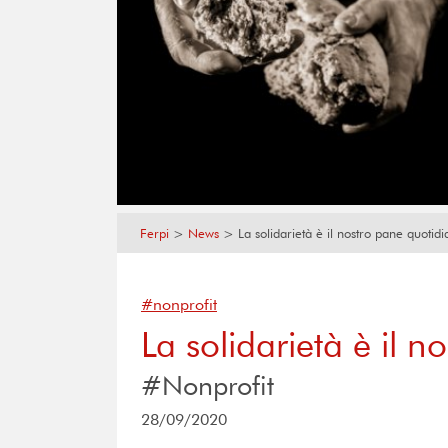
Ferpi
>
News
>
La solidarietà è il nostro pane quotid
#nonprofit
La solidarietà è il 
#Nonprofit
28/09/2020