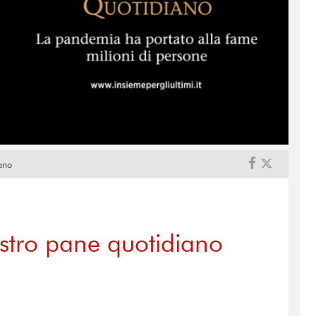
iano
nostro pane quotidiano