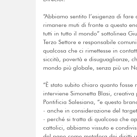
“Abbiamo sentito l’esigenza di far
rimanere muti di fronte a questo en
tutti in tutto il mondo” sottolinea Gi
Terzo Settore e responsabile comun
qualcosa che ci rimettesse in contat
siccità, povertà e disuguaglianze, 
mondo più globale, senza più un N
“È stato subito chiaro quanto fosse 
interviene Simonetta Blasi, creativa 
Pontificia Salesiana, “e questo bran
- anche in considerazione del target
- perché si tratta di qualcosa che app
cattolici, abbiamo vissuto e condivi
del pane come metafora dei diritti