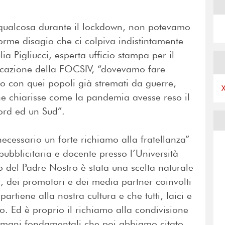
e qualcosa durante il lockdown, non potevamo
orme disagio che ci colpiva indistintamente
ulia Pigliucci, esperta ufficio stampa per il
icazione della FOCSIV, “dovevamo fare
to con quei popoli già stremati da guerre,
che chiarisse come la pandemia avesse reso il
ord ed un Sud”.
necessario un forte richiamo alla fratellanza”
pubblicitaria e docente presso l’Università
o del Padre Nostro è stata una scelta naturale
, dei promotori e dei media partner coinvolti
artiene alla nostra cultura e che tutti, laici e
so. Ed è proprio il richiamo alla condivisione
 umani fondamentali che poi abbiamo citato