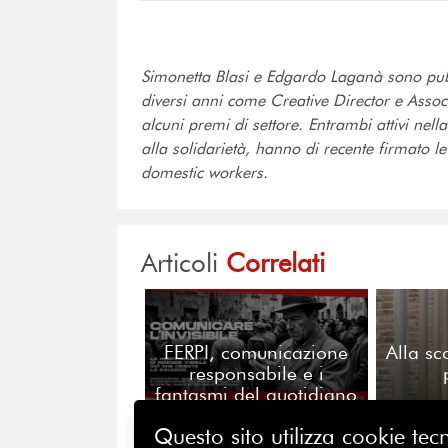
Simonetta Blasi e Edgardo Laganà sono pubb
diversi anni come Creative Director e Asso
alcuni premi di settore. Entrambi attivi nel
alla solidarietà, hanno di recente firmato
domestic workers.
Articoli
Correlati
FERPI, comunicazione
Alla sc
responsabile e i
fantasmi del quotidiano
di Fotografia Europea
Questo sito utilizza cookie tecn