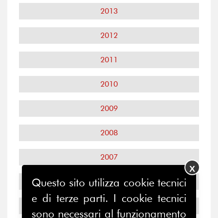
2013
2012
2011
2010
2009
2008
2007
X
Questo sito utilizza cookie tecnici
2006
e di terze parti. I cookie tecnici
2005
sono necessari al funzionamento