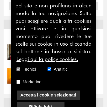
del sito e non profilano in alcun
2004
modo la tua navigazione. Sotto
puoi scegliere quali altri cookies
Notizie ed
Eventi
vuoi attivare e in qualsiasi
momento puoi rivedere le tue
Notizie
-
Eventi
scelte sui cookie in uso cliccando
31/07/2026
sul bottone in basso a sinistra.
Prima della pausa estiva,
Leggi qui la policy cookies.
il valore di...
Tecnici
Analitici
30/07/2026
Nove anni dopo la
Marketing
“grande cecità”: la...
Accetta i cookie selezionati
News
Facebook
Rifiuta tutti