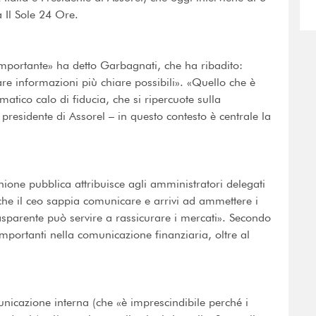
Il Sole 24 Ore.
mportante» ha detto Garbagnati, che ha ribadito:
dare informazioni più chiare possibili». «Quello che è
tico calo di fiducia, che si ripercuote sulla
 presidente di Assorel – in questo contesto è centrale la
ione pubblica attribuisce agli amministratori delegati
o che il ceo sappia comunicare e arrivi ad ammettere i
asparente può servire a rassicurare i mercati». Secondo
i importanti nella comunicazione finanziaria, oltre al
icazione interna (che «è imprescindibile perché i