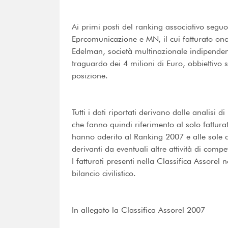
Ai primi posti del ranking associativo seg
Eprcomunicazione e MN, il cui fatturato ono
Edelman, società multinazionale indipendente
traguardo dei 4 milioni di Euro, obbiettivo
posizione.
Tutti i dati riportati derivano dalle analisi d
che fanno quindi riferimento al solo fattur
hanno aderito al Ranking 2007 e alle sole at
derivanti da eventuali altre attività di comp
I fatturati presenti nella Classifica Assorel 
bilancio civilistico.
In allegato la Classifica Assorel 2007