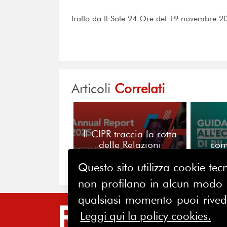
tratto da Il Sole 24 Ore del 19 novembre 2
Articoli
Correlati
Il CIPR traccia la rotta
delle Relazioni
com
Pubbliche
stakeh
per
Questo sito utilizza cookie tecn
ra
non profilano in alcun modo la
or
qualsiasi momento puoi riveder
SIT
Leggi qui la policy cookies.