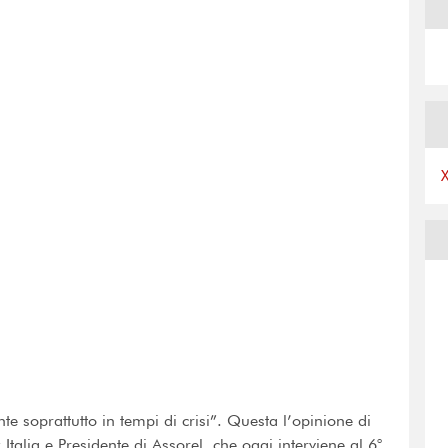
 soprattutto in tempi di crisi”. Questa l’opinione di
alia e Presidente di Assorel, che oggi interviene al 6°