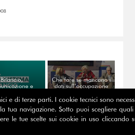
008
Bilancio,
Che fare se mancano i
unicazione e
dati sull’occupazione
older: una guida
nei settori
 ripensare il
comunicazione e
ici e di terze parti. I cookie tecnici sono nece
cconto delle
informazione delle PA?
 tua navigazione. Sotto puoi scegliere quali a
ganizzazioni
e le tue scelte sui cookie in uso cliccando s
CONTATTACI
E MAP
FERPI - Federazione Relazioni