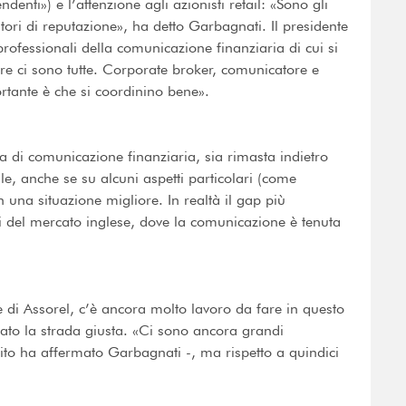
denti») e l’attenzione agli azionisti retail: «Sono gli
latori di reputazione», ha detto Garbagnati. Il presidente
professionali della comunicazione finanziaria di cui si
ure ci sono tutte. Corporate broker, comunicatore e
rtante è che si coordinino bene».
a di comunicazione finanziaria, sia rimasta indietro
ale, anche se su alcuni aspetti particolari (come
in una situazione migliore. In realtà il gap più
i del mercato inglese, dove la comunicazione è tenuta
e di Assorel, c’è ancora molto lavoro da fare in questo
to la strada giusta. «Ci sono ancora grandi
nito ha affermato Garbagnati -, ma rispetto a quindici