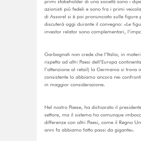
primi stakeholder di una società sono i dipen
azionisti più fedeli e sono fra i primi veico
di Assorel si è poi pronunciato sulle figure 
discuterà oggi durante il convegno: «Le fig
investor relator sono complementari, l’impo
Garbagnati non crede che l’Italia, in materi
rispetto ad altri Paesi dell’Europa continent
l’attenzione al retail) la Germania si trova 
consistente lo abbiamo ancora nei confront
in maggior considerazione.
Nel nostro Paese, ha dichiarato il president
settore, ma il sistema ha comunque imbocca
differenze con altri Paesi, come il Regno U
anni fa abbiamo fatto passi da gigante».