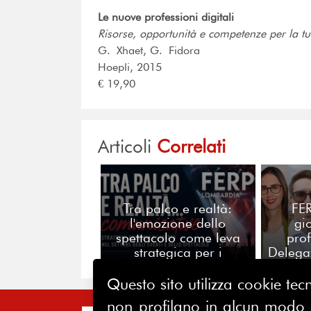
Le nuove professioni digitali
Risorse, opportunità e competenze per la tu
G. Xhaet, G. Fidora
Hoepli, 2015
€ 19,90
Articoli
Correlati
Tra palco e realtà:
FER
l'emozione dello
gi
spettacolo come leva
pro
strategica per i
Delega
professionisti della
insi
comunicazione
di
Questo sito utilizza cookie tecn
non profilano in alcun modo la