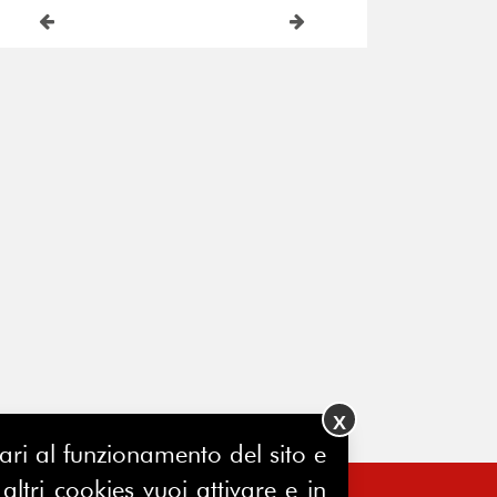
X
ssari al funzionamento del sito e
ltri cookies vuoi attivare e in