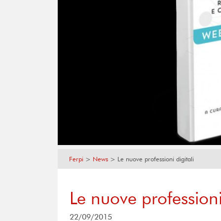
Ferpi
>
News
>
Le nuove professioni digitali
Le nuove professioni 
22/09/2015