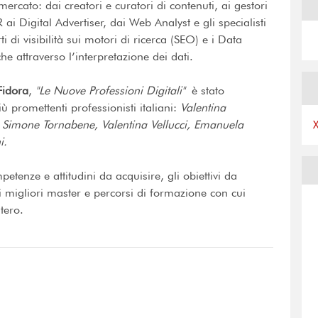
mercato: dai creatori e curatori di contenuti, ai gestori
i Digital Advertiser, dai Web Analyst e gli specialisti
i di visibilità sui motori di ricerca (SEO) e i Data
che attraverso l’interpretazione dei dati.
Fidora
,
"Le Nuove Professioni Digitali"
è stato
iù promettenti professionisti italiani:
Valentina
ti, Simone Tornabene, Valentina Vellucci, Emanuela
i.
petenze e attitudini da acquisire, gli obiettivi da
 i migliori master e percorsi di formazione con cui
stero.