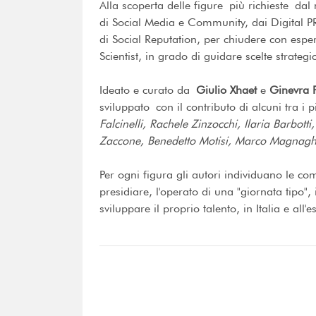
Alla scoperta delle figure più richieste dal 
di Social Media e Community, dai Digital PR a
di Social Reputation, per chiudere con espert
Scientist, in grado di guidare scelte strategi
Ideato e curato da
Giulio Xhaet
e
Ginevra 
sviluppato con il contributo di alcuni tra i p
Falcinelli, Rachele Zinzocchi, Ilaria Barbot
Zaccone, Benedetto Motisi, Marco Magnagh
Per ogni figura gli autori individuano le com
presidiare, l'operato di una "giornata tipo",
sviluppare il proprio talento, in Italia e all'e