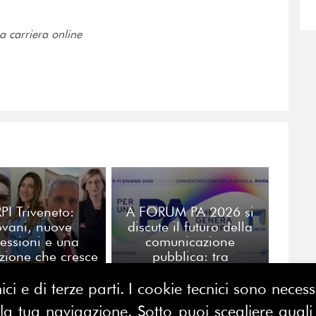
a carriera online
PI Triveneto:
A FORUM PA 2026 si
ovani, nuove
discute il futuro della
fessioni e una
comunicazione
zione che cresce
pubblica: tra
eme ai soci in
competenze,
alogo con le
formazione e nuove
ici e di terze parti. I cookie tecnici sono nece
istituzioni
professionalità
 tua navigazione. Sotto puoi scegliere quali a