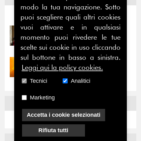
modo la tua navigazione. Sotto
puoi scegliere quali altri cookies
Notizie
-
Eventi
vuoi attivare e in qualsiasi
31/07/2026
momento puoi rivedere le tue
Prima della pausa estiva,
il valore di...
scelte sui cookie in uso cliccando
sul bottone in basso a sinistra.
30/07/2026
Leggi qui la policy cookies.
Nove anni dopo la
“grande cecità”: la...
Tecnici
Analitici
Marketing
News
Facebook
Accetta i cookie selezionati
Rifiuta tutti
News
X